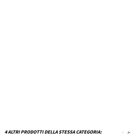
Marca Veicolo
ACURA
Modello Veicolo
TSX
Anno dal
2004
Fino ad anno
2014
Colore
Nero inchiostro
MPN
P22T17KB0-VA01
Funzionamento
Acciaio
Codice DRA
P_P22T17KB0-VA01
4 ALTRI PRODOTTI DELLA STESSA CATEGORIA:
<
>