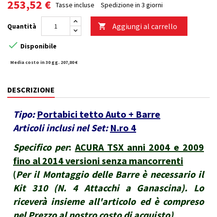
253,52 €
Tasse incluse
Spedizione in 3 giorni
Aggiungi al carrello
Quantità


Disponibile
Media costo in 30 gg. 207,80 €
DESCRIZIONE
Tipo:
Portabici tetto Auto + Barre
Articoli inclusi nel Set:
N.ro 4
Specifico per
:
ACURA TSX anni 2004 e 2009
fino al 2014 versioni senza mancorrenti
(
Per il Montaggio delle Barre è necessario il
Kit 310 (N. 4 Attacchi a Ganascina). Lo
riceverà insieme all'articolo ed è compreso
nel Prezzo al nostro costo di acquisto
)