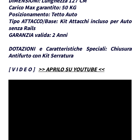
DIMENSIONI:
Lunghezza 127 CM
Carico Max garantito:
50 KG
Posizionamento:
Tetto Auto
Tipo ATTACCO/Base:
Kit Attacchi incluso per Auto
senza Rails
GARANZIA valida:
2 Anni
DOTAZIONI e Caratteristiche Speciali:
Chiusura
Antifurto con Kit Serratura
[
V I D E O
]
>> APRILO SU YOUTUBE <<