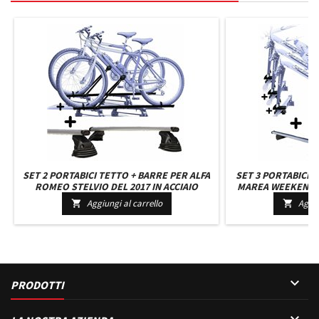
SET 2 PORTABICI TETTO + BARRE PER ALFA
SET 3 PORTABICI T
ROMEO STELVIO DEL 2017 IN ACCIAIO
MAREA WEEKEND C
VERSATILI BARRE 127 CM C/KIT ATTACCHI
REGISTRABILI BAR
Aggiungi al carrello
Aggiu


MONTAGGIO FACILE
+ KIT

PRODOTTI