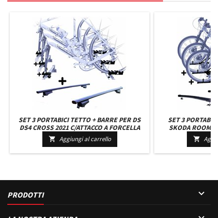
SET 3 PORTABICI TETTO + BARRE PER DS
SET 3 PORTABIC
DS4 CROSS 2021 C/ATTACCO A FORCELLA
SKODA ROOMSTE
UNIVERSALI BARRE 127 CM + KIT ATTACCHI
COMPATTI C/CHIAV
Aggiungi al carrello
Aggiu


MONTAGGIO FACILE
ATTACCHI M

PRODOTTI