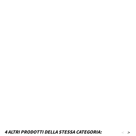
Marca Veicolo
AUDI
Modello Veicolo
A1
Anno dal
2010
Fino ad anno
2018
Colore
Nero inchiostro
MPN
P22T17KD9-VA29
Funzionamento
Acciaio
Codice DRA
P_P22T17KD9-VA29
4 ALTRI PRODOTTI DELLA STESSA CATEGORIA:
<
>