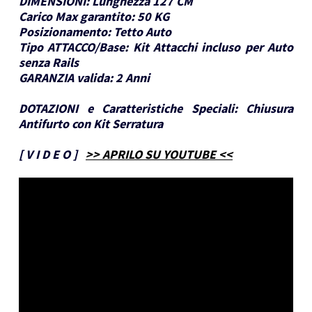
DIMENSIONI:
Lunghezza 127 CM
Carico Max garantito:
50 KG
Posizionamento:
Tetto Auto
Tipo ATTACCO/Base:
Kit Attacchi incluso per Auto
senza Rails
GARANZIA valida:
2 Anni
DOTAZIONI e Caratteristiche Speciali:
Chiusura
Antifurto con Kit Serratura
[
V I D E O
]
>> APRILO SU YOUTUBE <<