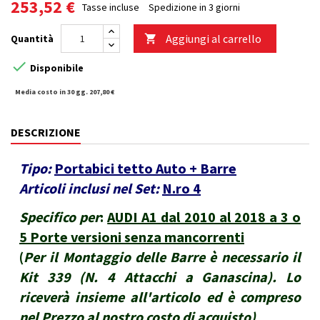
253,52 €
Tasse incluse
Spedizione in 3 giorni
Aggiungi al carrello
Quantità


Disponibile
Media costo in 30 gg. 207,80 €
DESCRIZIONE
Tipo:
Portabici tetto Auto + Barre
Articoli inclusi nel Set:
N.ro 4
Specifico per
:
AUDI A1 dal 2010 al 2018 a 3 o
5 Porte versioni senza mancorrenti
(
Per il Montaggio delle Barre è necessario il
Kit 339 (N. 4 Attacchi a Ganascina). Lo
riceverà insieme all'articolo ed è compreso
nel Prezzo al nostro costo di acquisto
)