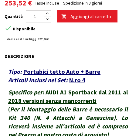
253,52 €
Tasse incluse
Spedizione in 3 giorni
Aggiungi al carrello
Quantità


Disponibile
Media costo in 30 gg. 207,80 €
DESCRIZIONE
Tipo:
Portabici tetto Auto + Barre
Articoli inclusi nel Set:
N.ro 4
Specifico per
:
AUDI A1 Sportback dal 2011 al
2018 versioni senza mancorrenti
(
Per il Montaggio delle Barre è necessario il
Kit 340 (N. 4 Attacchi a Ganascina). Lo
riceverà insieme all'articolo ed è compreso
nel Prezzo al nostro costo di acquisto
)