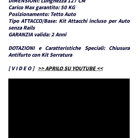
DIMENSIONI:
Lunghezza 127 CM
Carico Max garantito:
50 KG
Posizionamento:
Tetto Auto
Tipo ATTACCO/Base:
Kit Attacchi incluso per Auto
senza Rails
GARANZIA valida:
2 Anni
DOTAZIONI e Caratteristiche Speciali:
Chiusura
Antifurto con Kit Serratura
[
V I D E O
]
>> APRILO SU YOUTUBE <<