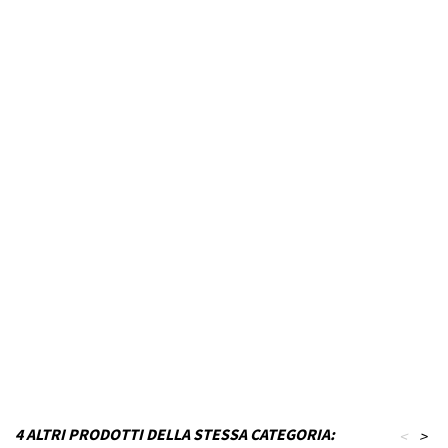
Marca Veicolo
AUDI
Modello Veicolo
A1 Sportback
Anno dal
2011
Fino ad anno
2018
Colore
Nero inchiostro
MPN
P22T17KE0-VA27
Funzionamento
Acciaio
Codice DRA
P_P22T17KE0-VA27
4 ALTRI PRODOTTI DELLA STESSA CATEGORIA:
<
>