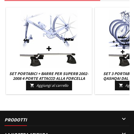
SET PORTABICI + BARRE PER SUPERB 2002-
SET 3 PORTABIC
2008 4 PORTE ATTACCO ALLA FORCELLA
QASHQAI DAL 201
UNIVERSALE BARRE 127 CM C/KIT ATTACCHI
ROBUSTI BARRE
Aggiungi al carrello
Aggiu


MONTAGGIO FACILE
ATTACCHI M

PRODOTTI