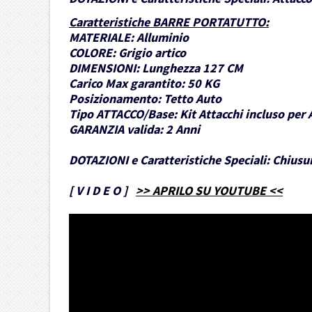
Caratteristiche BARRE PORTATUTTO
:
MATERIALE:
Alluminio
COLORE:
Grigio artico
DIMENSIONI:
Lunghezza 127 CM
Carico Max garantito:
50 KG
Posizionamento:
Tetto Auto
Tipo ATTACCO/Base:
Kit Attacchi incluso per 
GARANZIA valida:
2 Anni
DOTAZIONI e Caratteristiche Speciali:
Chiusur
[
V I D E O
]
>> APRILO SU YOUTUBE <<