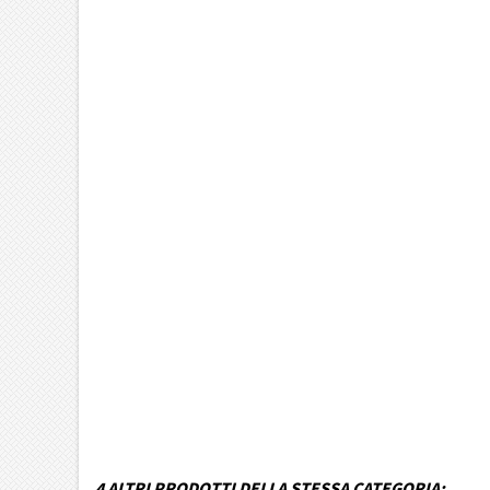
Marca Veicolo
Modello Veicolo
Anno dal
Fino ad anno
Colore
MPN
Funzionamento
Codice DRA
4 ALTRI PRODOTTI DELLA STESSA CATEGORIA: