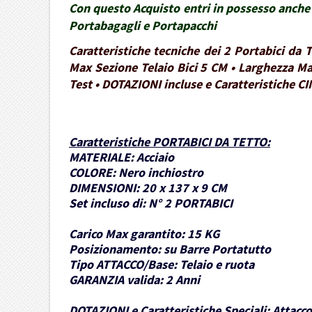
Con questo Acquisto entri in possesso anche 
Portabagagli e Portapacchi
Caratteristiche tecniche dei 2 Portabici da
Max Sezione Telaio Bici 5 CM • Larghezza Ma
Test • DOTAZIONI incluse e Caratteristiche CI
Caratteristiche PORTABICI DA TETTO
:
MATERIALE:
Acciaio
COLORE:
Nero inchiostro
DIMENSIONI:
20 x 137 x 9 CM
Set incluso di:
N° 2 PORTABICI
Carico Max garantito:
15 KG
Posizionamento:
su Barre Portatutto
Tipo ATTACCO/Base:
Telaio e ruota
GARANZIA valida:
2 Anni
DOTAZIONI e Caratteristiche Speciali:
Attacco