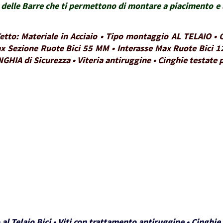
delle Barre che ti permettono di montare a piacimento e a
 Tetto: Materiale in Acciaio • Tipo montaggio AL TELAIO 
x Sezione Ruote Bici 55 MM • Interasse Max Ruote Bici 1
NGHIA di Sicurezza • Viteria antiruggine • Cinghie testate
 al Telaio Bici • Viti con trattamento antiruggine • Cinghi