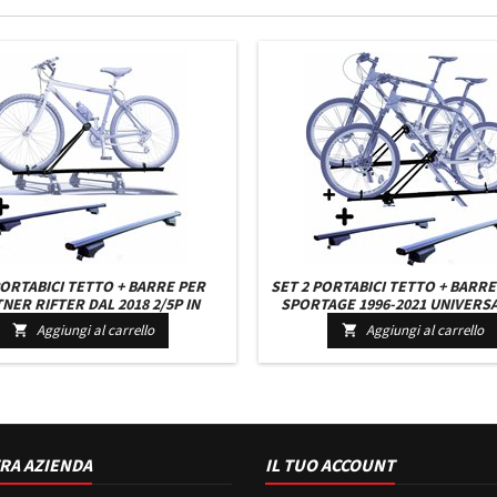
ORTABICI TETTO + BARRE PER
SET 2 PORTABICI TETTO + BARRE
NER RIFTER DAL 2018 2/5P IN
SPORTAGE 1996-2021 UNIVERSA
O ROBUSTO BARRE 127 CM + KIT
CHIAVI BARRE 110 CM + KIT AT
Aggiungi al carrello
Aggiungi al carrello


TACCHI MONTAGGIO FACILE
MONTAGGIO FACILE
RA AZIENDA
IL TUO ACCOUNT