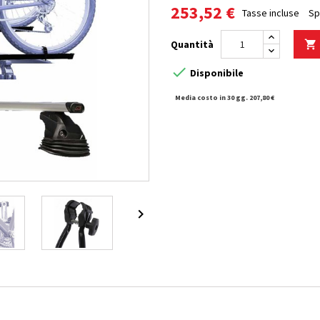
253,52 €
Tasse incluse
Sp
Quantità


Disponibile
Media costo in 30 gg. 207,80 €
