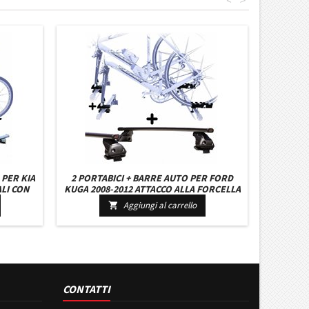
<
>
 PER KIA
2 PORTABICI + BARRE AUTO PER FORD
LI CON
KUGA 2008-2012 ATTACCO ALLA FORCELLA
TACCHI
UNIVERSALI BARRE 127 CM + KIT
Aggiungi al carrello

ATTACCHI MONTAGGIO FACILE
CONTATTI