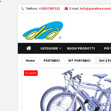
"
Telefono:
+39337407223
E-mail:
info@parabrezzauto
CATEGORIE
NUOVI PRODOTTI
PIÙ
Home
PORTABICI
KIT PORTABICI
Set 2 P
In saldo!