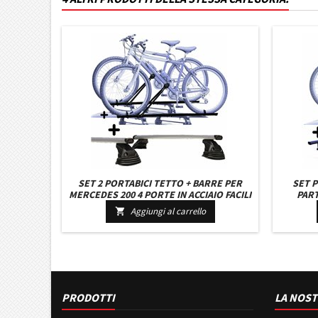
SET 2 PORTABICI TETTO + BARRE PER
SET P
MERCEDES 200 4 PORTE IN ACCIAIO FACILI
PART
DA MONTARE BARRE 127 CM C/KIT
ACCIAI
Aggiungi al carrello

ATTACCHI MONTAGGIO FACILE
AT
PRODOTTI
LA NOST