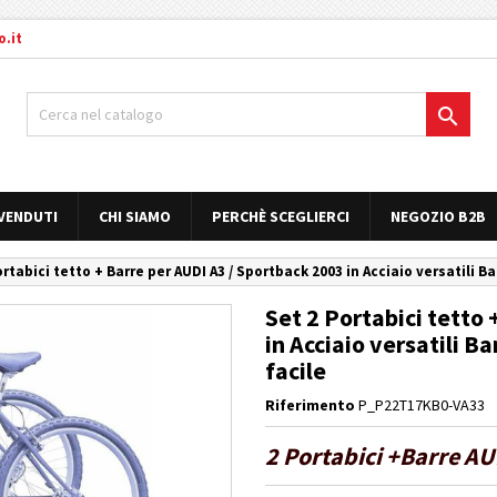
.it

 VENDUTI
CHI SIAMO
PERCHÈ SCEGLIERCI
NEGOZIO B2B
ortabici tetto + Barre per AUDI A3 / Sportback 2003 in Acciaio versatili B
Set 2 Portabici tetto
in Acciaio versatili 
facile
Riferimento
P_P22T17KB0-VA33
2 Portabici +Barre AU