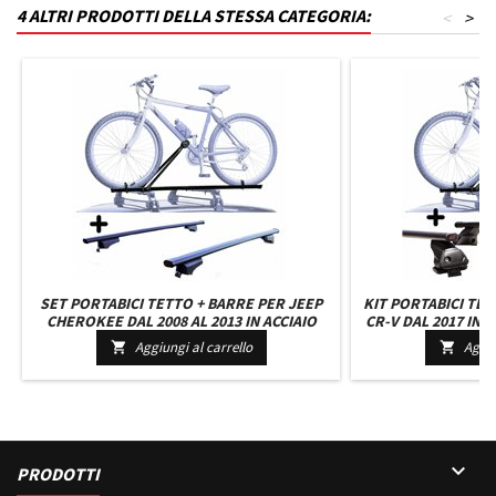
4 ALTRI PRODOTTI DELLA STESSA CATEGORIA:
<
>
SET PORTABICI TETTO + BARRE PER JEEP
KIT PORTABICI TE
CHEROKEE DAL 2008 AL 2013 IN ACCIAIO
CR-V DAL 2017 IN 
ROBUSTO BARRE 127 CM + KIT ATTACCHI
BARRE 110 CM K
Aggiungi al carrello
Aggiu


MONTAGGIO FACILE
MONTAG

PRODOTTI