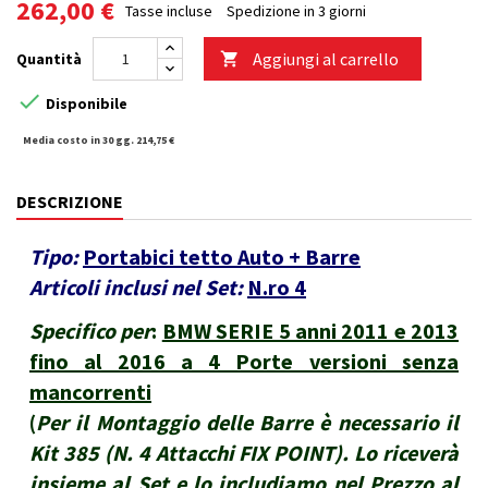
262,00 €
Tasse incluse
Spedizione in 3 giorni
Aggiungi al carrello
Quantità


Disponibile
Media costo in 30 gg. 214,75 €
DESCRIZIONE
Tipo:
Portabici tetto Auto + Barre
Articoli inclusi nel Set:
N.ro 4
Specifico per
:
BMW SERIE 5 anni 2011 e 2013
fino al 2016 a 4 Porte versioni senza
mancorrenti
(
Per il Montaggio delle Barre è necessario il
Kit 385 (N. 4 Attacchi FIX POINT). Lo riceverà
insieme al Set e lo includiamo nel Prezzo al