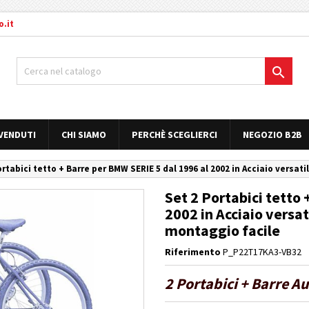
.it

 VENDUTI
CHI SIAMO
PERCHÈ SCEGLIERCI
NEGOZIO B2B
ortabici tetto + Barre per BMW SERIE 5 dal 1996 al 2002 in Acciaio versati
Set 2 Portabici tetto
2002 in Acciaio versat
montaggio facile
Riferimento
P_P22T17KA3-VB32
2 Portabici + Barre A