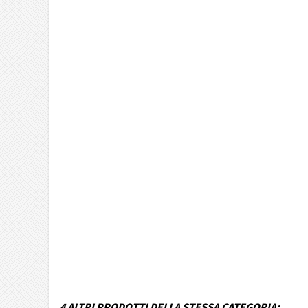
Marca Veicolo
Modello Veicolo
Anno dal
Fino ad anno
Colore
MPN
Funzionamento
Codice DRA
4 ALTRI PRODOTTI DELLA STESSA CATEGORIA: