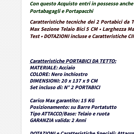
Con questo Acquisto entri in possesso anche 
Portabagagli e Portapacchi
Caratteristiche tecniche dei 2 Portabici da
Max Sezione Telaio Bici 5 CM • Larghezza Ma
Test • DOTAZIONI incluse e Caratteristiche CI
Caratteristiche PORTABICI DA TETTO
:
MATERIALE:
Acciaio
COLORE:
Nero inchiostro
DIMENSIONI:
20 x 137 x 9 CM
Set incluso di:
N° 2 PORTABICI
Carico Max garantito:
15 KG
Posizionamento:
su Barre Portatutto
Tipo ATTACCO/Base:
Telaio e ruota
GARANZIA valida:
2 Anni
DOTAZIONI e Caratteristiche Speciali:
Attacco