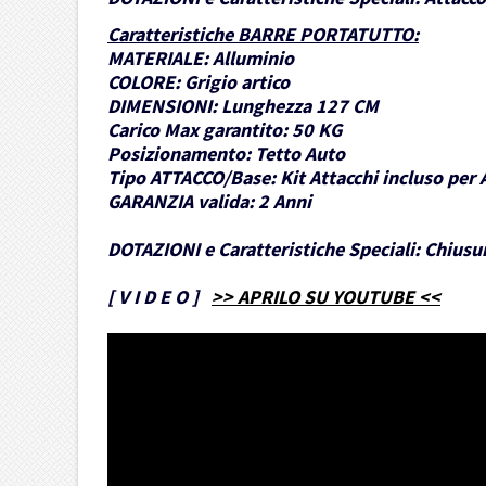
Caratteristiche BARRE PORTATUTTO
:
MATERIALE:
Alluminio
COLORE:
Grigio artico
DIMENSIONI:
Lunghezza 127 CM
Carico Max garantito:
50 KG
Posizionamento:
Tetto Auto
Tipo ATTACCO/Base:
Kit Attacchi incluso per 
GARANZIA valida:
2 Anni
DOTAZIONI e Caratteristiche Speciali:
Chiusur
[
V I D E O
]
>> APRILO SU YOUTUBE <<