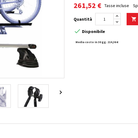
261,52 €
Tasse incluse
Sp
Quantità


Disponibile
Media costo in 30 gg. 214,36 €
