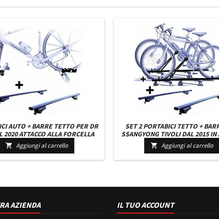
CI AUTO + BARRE TETTO PER DR
SET 2 PORTABICI TETTO + BAR
L 2020 ATTACCO ALLA FORCELLA
SSANGYONG TIVOLI DAL 2015 IN 
VERSALE BARRE 127 CM + KIT
VERSATILI BARRE 110 CM + KIT 
Aggiungi al carrello
Aggiungi al carrello


TACCHI MONTAGGIO FACILE
MONTAGGIO FACILE
RA AZIENDA
IL TUO ACCOUNT