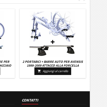
<
>
RE PER
2 PORTABICI + BARRE AUTO PER AVENSIS
ACCIAIO
1999-2009 ATTACCO ALLA FORCELLA
ATTACCHI
UNIVERSALI BARRE 127 CM C/KIT
Aggiungi al carrello

ATTACCHI MONTAGGIO FACILE
CONTATTI