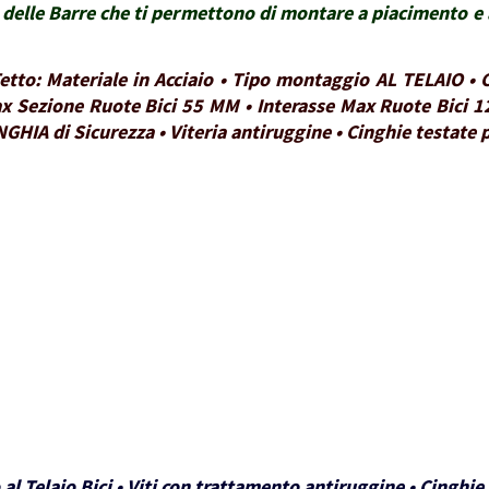
delle Barre che ti permettono di montare a piacimento e a
 Tetto: Materiale in Acciaio • Tipo montaggio AL TELAIO 
x Sezione Ruote Bici 55 MM • Interasse Max Ruote Bici 1
NGHIA di Sicurezza • Viteria antiruggine • Cinghie testate
 al Telaio Bici • Viti con trattamento antiruggine • Cinghi