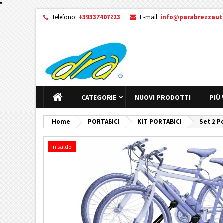
"
Telefono:
+39337407223
E-mail:
info@parabrezzauto
CATEGORIE
NUOVI PRODOTTI
PIÙ
Home
PORTABICI
KIT PORTABICI
Set 2 P
In saldo!