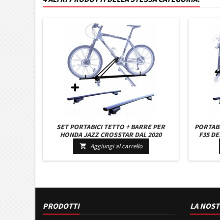
SET PORTABICI TETTO + BARRE PER
PORTABI
HONDA JAZZ CROSSTAR DAL 2020
F35 DE
LEGGERO CON CHIAVE BARRE 110 CM +
UNI
Aggiungi al carrello

KIT ATTACCHI MONTAGGIO FACILE
AT
PRODOTTI
LA NOST