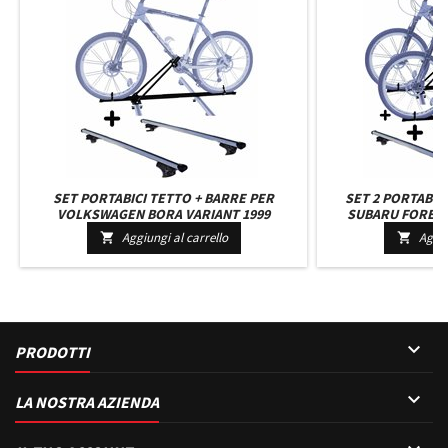
SET PORTABICI TETTO + BARRE PER
SET 2 PORTABIC
VOLKSWAGEN BORA VARIANT 1999
SUBARU FORESTE
LEGGERO E COMPATTO C/CHIAVE BARRE
UNIVERSALI CON 
Aggiungi al carrello
Aggiu


110 CM C/SERRATURA + KIT ATTACCHI
C/SERRATURA

PRODOTTI

LA NOSTRA AZIENDA