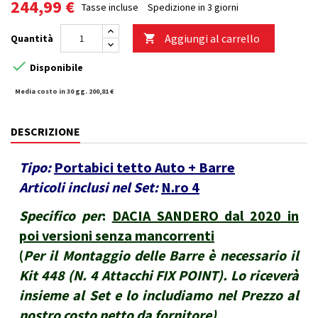
244,99 €
Tasse incluse
Spedizione in 3 giorni
Aggiungi al carrello
Quantità


Disponibile
Media costo in 30 gg. 200,81 €
DESCRIZIONE
Tipo:
Portabici tetto Auto + Barre
Articoli inclusi nel Set:
N.ro 4
Specifico per
:
DACIA SANDERO dal 2020 in
poi versioni senza mancorrenti
(
Per il Montaggio delle Barre è necessario il
Kit 448 (N. 4 Attacchi FIX POINT). Lo riceverà
insieme al Set e lo includiamo nel Prezzo al
nostro costo netto da fornitore
)