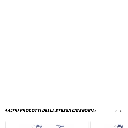
Marca Veicolo
DACIA
Modello Veicolo
SANDERO
Anno dal
2020
Colore
Nero inchiostro
MPN
P22T16KS8-VD23
Funzionamento
Acciaio
Codice DRA
P_P22T16KS8-VD23
4 ALTRI PRODOTTI DELLA STESSA CATEGORIA:
<
>