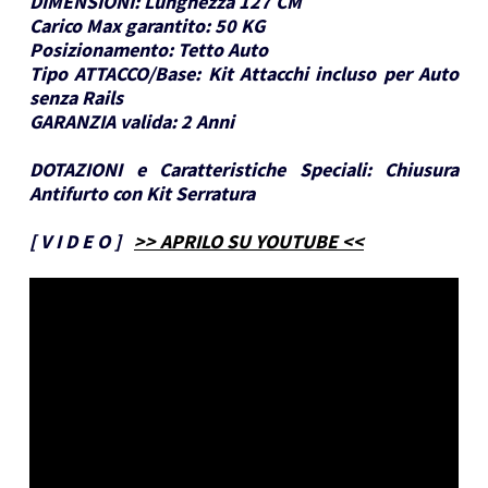
DIMENSIONI:
Lunghezza 127 CM
Carico Max garantito:
50 KG
Posizionamento:
Tetto Auto
Tipo ATTACCO/Base:
Kit Attacchi incluso per Auto
senza Rails
GARANZIA valida:
2 Anni
DOTAZIONI e Caratteristiche Speciali:
Chiusura
Antifurto con Kit Serratura
[
V I D E O
]
>> APRILO SU YOUTUBE <<