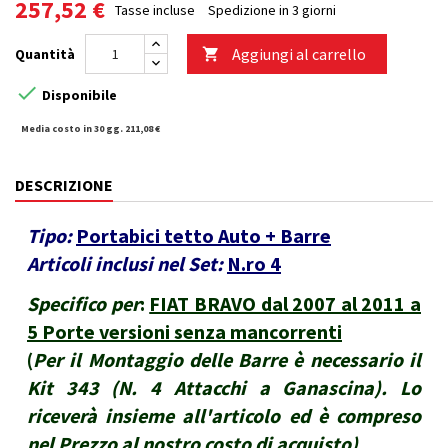
257,52 €
Tasse incluse
Spedizione in 3 giorni
Aggiungi al carrello
Quantità


Disponibile
Media costo in 30 gg. 211,08 €
DESCRIZIONE
Tipo:
Portabici tetto Auto + Barre
Articoli inclusi nel Set:
N.ro 4
Specifico per
:
FIAT BRAVO dal 2007 al 2011 a
5 Porte versioni senza mancorrenti
(
Per il Montaggio delle Barre è necessario il
Kit 343 (N. 4 Attacchi a Ganascina). Lo
riceverà insieme all'articolo ed è compreso
nel Prezzo al nostro costo di acquisto
)