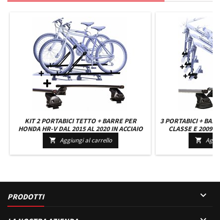
KIT 2 PORTABICI TETTO + BARRE PER
3 PORTABICI + BA
HONDA HR-V DAL 2015 AL 2020 IN ACCIAIO
CLASSE E 2009 C
VERSATILI BARRE 127 CM + KIT ATTACCHI
UNIVERSALI BARRE 
Aggiungi al carrello
Aggiu


MONTAGGIO FACILE
MONTAG

PRODOTTI