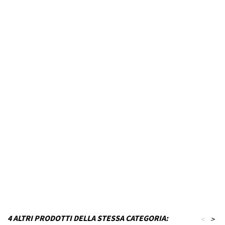
Marca Veicolo
FIAT
Modello Veicolo
BRAVO
Anno dal
2007
Fino ad anno
2011
Colore
Nero inchiostro
MPN
P22T17KE3-VF12
Funzionamento
Acciaio
Codice DRA
P_P22T17KE3-VF12
4 ALTRI PRODOTTI DELLA STESSA CATEGORIA:
<
>