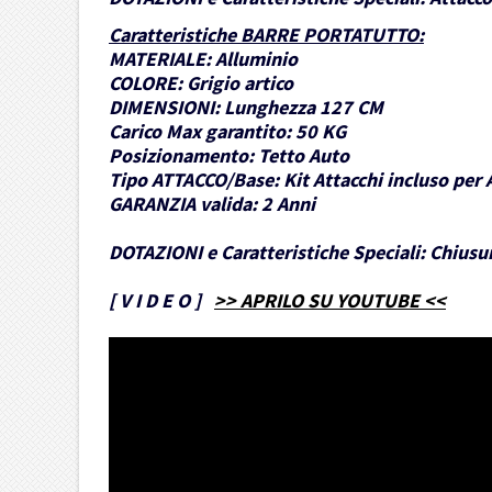
Caratteristiche BARRE PORTATUTTO
:
MATERIALE:
Alluminio
COLORE:
Grigio artico
DIMENSIONI:
Lunghezza 127 CM
Carico Max garantito:
50 KG
Posizionamento:
Tetto Auto
Tipo ATTACCO/Base:
Kit Attacchi incluso per 
GARANZIA valida:
2 Anni
DOTAZIONI e Caratteristiche Speciali:
Chiusur
[
V I D E O
]
>> APRILO SU YOUTUBE <<