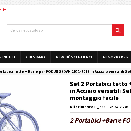
.it

 VENDUTI
CHI SIAMO
PERCHÈ SCEGLIERCI
NEGOZIO B2B
ortabici tetto + Barre per FOCUS SEDAN 2011-2018 in Acciaio versatili Se
Set 2 Portabici tett
in Acciaio versatili S
montaggio facile
Riferimento
P_P22T17KB4-VG36
2 Portabici +Barre FO