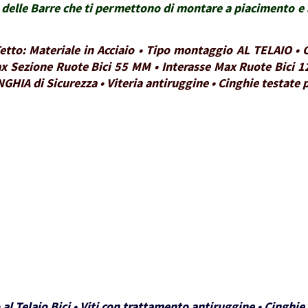
delle Barre che ti permettono di montare a piacimento e a
 Tetto: Materiale in Acciaio • Tipo montaggio AL TELAIO 
x Sezione Ruote Bici 55 MM • Interasse Max Ruote Bici 1
NGHIA di Sicurezza • Viteria antiruggine • Cinghie testate
 al Telaio Bici • Viti con trattamento antiruggine • Cinghi