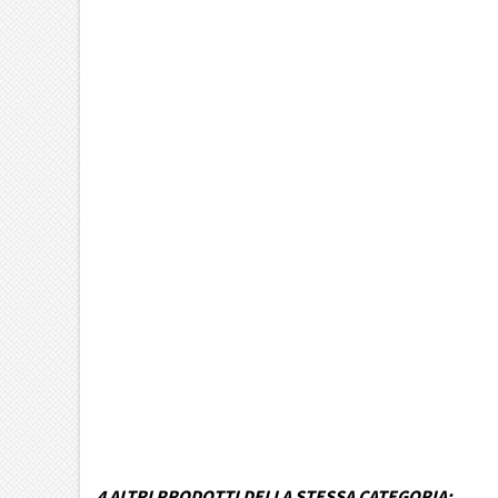
Marca Veicolo
Modello Veicolo
Anno dal
Fino ad anno
Colore
MPN
Funzionamento
Codice DRA
4 ALTRI PRODOTTI DELLA STESSA CATEGORIA: