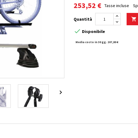
253,52 €
Tasse incluse
Sp
Quantità


Disponibile
Media costo in 30 gg. 207,80 €
