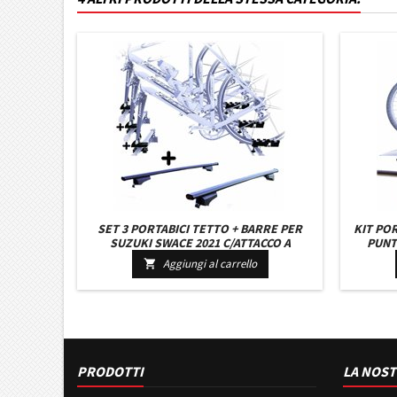
SET 3 PORTABICI TETTO + BARRE PER
KIT POR
SUZUKI SWACE 2021 C/ATTACCO A
PUNTO
FORCELLA UNIVERSALI BARRE 110 CM +
ROBUST
Aggiungi al carrello

KIT ATTACCHI MONTAGGIO FACILE
I
PRODOTTI
LA NOST