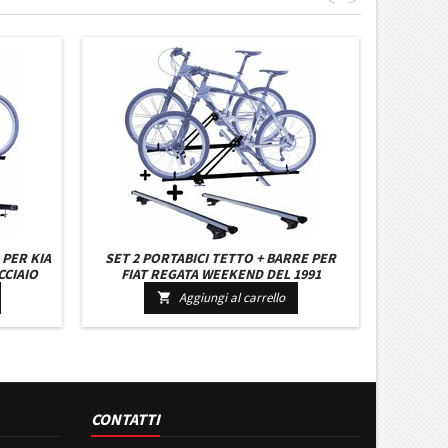
<
>
 PER KIA
SET 2 PORTABICI TETTO + BARRE PER
CCIAIO
FIAT REGATA WEEKEND DEL 1991
TTACCHI
UNIVERSALI CON CHIAVI BARRE 127 CM
Aggiungi al carrello

C/SERRATURA + KIT ATTACCHI
CONTATTI