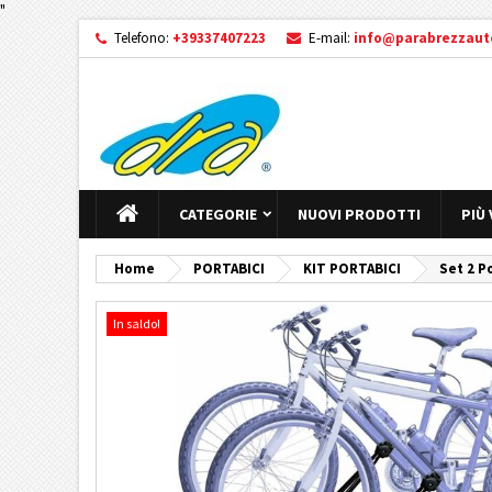
"
Telefono:
+39337407223
E-mail:
info@parabrezzauto
CATEGORIE
NUOVI PRODOTTI
PIÙ
Home
PORTABICI
KIT PORTABICI
Set 2 P
In saldo!