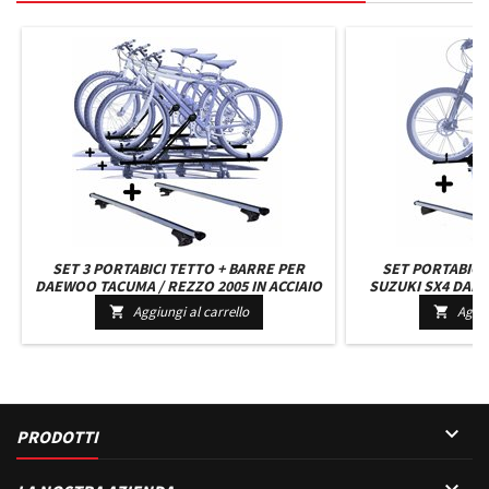
SET 3 PORTABICI TETTO + BARRE PER
SET PORTABICI
DAEWOO TACUMA / REZZO 2005 IN ACCIAIO
SUZUKI SX4 DAL 2
MONTAGGIO FACILE BARRE 110 CM
COMPATTO CON C
Aggiungi al carrello
Aggiu


C/SERRATURA + KIT ATTACCHI
C/SERRATURA

PRODOTTI