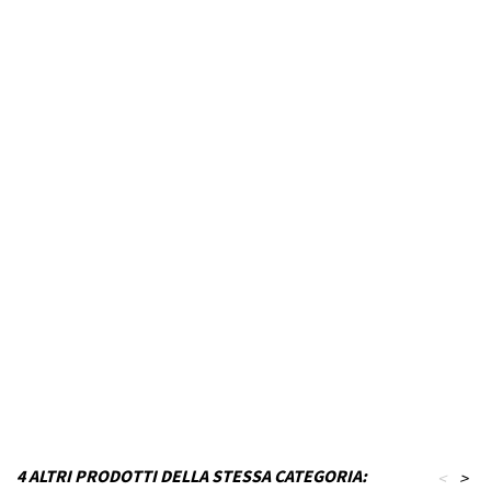
Marca Veicolo
FORD
Modello Veicolo
FOCUS SW
Anno dal
2004
Fino ad anno
2007
Colore
Nero inchiostro
MPN
P22T17KF4-VG37
Funzionamento
Acciaio
Codice DRA
P_P22T17KF4-VG37
4 ALTRI PRODOTTI DELLA STESSA CATEGORIA:
<
>