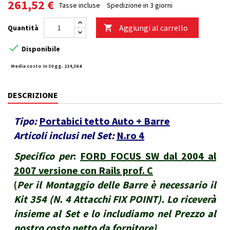
261,52 €
Tasse incluse
Spedizione in 3 giorni
Aggiungi al carrello
Quantità


Disponibile
Media costo in 30 gg. 214,36 €
DESCRIZIONE
Tipo:
Portabici tetto Auto + Barre
Articoli inclusi nel Set:
N.ro 4
Specifico per
:
FORD FOCUS SW dal 2004 al
2007 versione con Rails prof. C
(
Per il Montaggio delle Barre è necessario il
Kit 354 (N. 4 Attacchi FIX POINT). Lo riceverà
insieme al Set e lo includiamo nel Prezzo al
nostro costo netto da fornitore
)