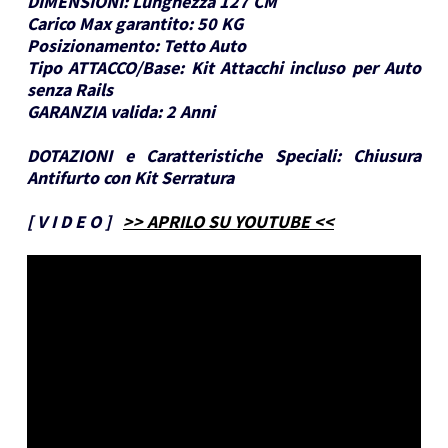
DIMENSIONI:
Lunghezza 127 CM
Carico Max garantito:
50 KG
Posizionamento:
Tetto Auto
Tipo ATTACCO/Base:
Kit Attacchi incluso per Auto
senza Rails
GARANZIA valida:
2 Anni
DOTAZIONI e Caratteristiche Speciali:
Chiusura
Antifurto con Kit Serratura
[
V I D E O
]
>> APRILO SU YOUTUBE <<