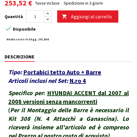
253,52 €
Tasse incluse
Spedizione in 3 giorni
Aggiungi al carrello
Quantità


Disponibile
Media costo in 30 gg. 207,80 €
DESCRIZIONE
Tipo:
Portabici tetto Auto + Barre
Articoli inclusi nel Set:
N.ro 4
Specifico per
:
HYUNDAI ACCENT dal 2007 al
2008 versioni senza mancorrenti
(
Per il Montaggio delle Barre è necessario il
Kit 308 (N. 4 Attacchi a Ganascina). Lo
riceverà insieme all'articolo ed è compreso
nel Prezzo al nostro costo di acquisto
)