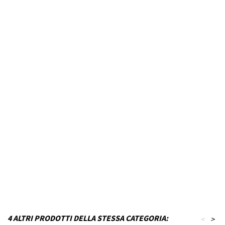
Marca Veicolo
HYUNDAI
Modello Veicolo
ACCENT
Anno dal
2007
Fino ad anno
2008
Colore
Nero inchiostro
MPN
P22T17KA8-VQ06
Funzionamento
Acciaio
Codice DRA
P_P22T17KA8-VQ06
4 ALTRI PRODOTTI DELLA STESSA CATEGORIA:
<
>