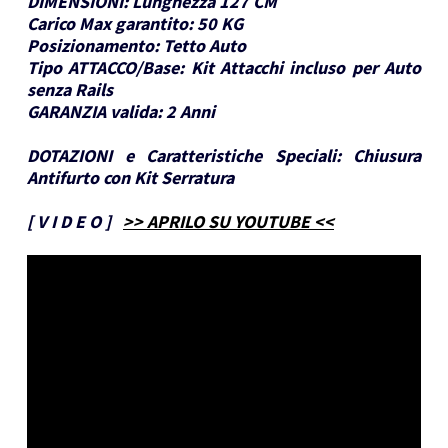
DIMENSIONI:
Lunghezza 127 CM
Carico Max garantito:
50 KG
Posizionamento:
Tetto Auto
Tipo ATTACCO/Base:
Kit Attacchi incluso per Auto
senza Rails
GARANZIA valida:
2 Anni
DOTAZIONI e Caratteristiche Speciali:
Chiusura
Antifurto con Kit Serratura
[
V I D E O
]
>> APRILO SU YOUTUBE <<