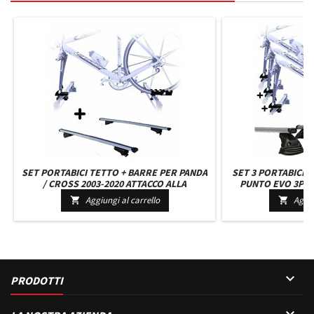
SET PORTABICI TETTO + BARRE PER PANDA
SET 3 PORTABICI T
/ CROSS 2003-2020 ATTACCO ALLA
PUNTO EVO 3P C
FORCELLA UNIVERSALE BARRE 110 CM
UNIVERSALI BARRE 
Aggiungi al carrello
Aggiu


C/SERRATURA + KIT ATTACCHI
MONTAG

PRODOTTI