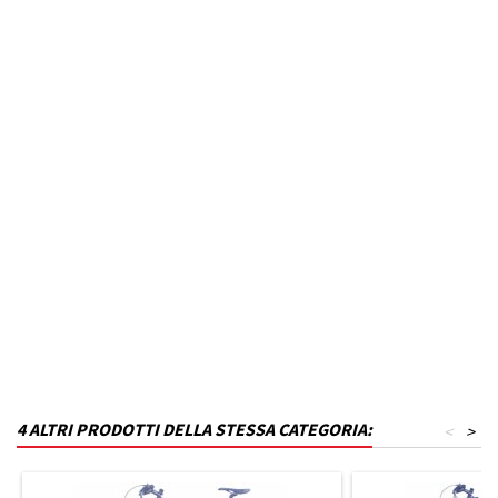
Marca Veicolo
KIA
Modello Veicolo
OPTIMA
Anno dal
2016
Colore
Nero inchiostro
MPN
P22T16KP4-VK28
Funzionamento
Acciaio
Codice DRA
P_P22T16KP4-VK28
4 ALTRI PRODOTTI DELLA STESSA CATEGORIA:
<
>