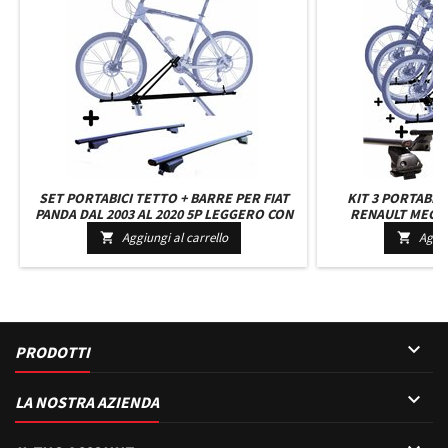
SET PORTABICI TETTO + BARRE PER FIAT
KIT 3 PORTABIC
PANDA DAL 2003 AL 2020 5P LEGGERO CON
RENAULT MEGAN
CHIAVE BARRE 127 CM + KIT ATTACCHI
COMPATTI C/CHIAV
Aggiungi al carrello
Aggiu


MONTAGGIO FACILE
ATTACCHI M

PRODOTTI

LA NOSTRA AZIENDA