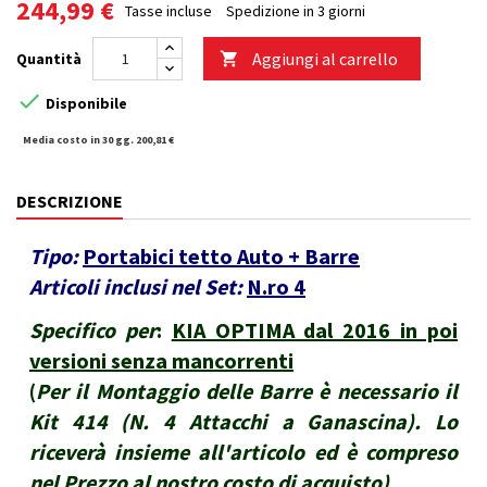
244,99 €
Tasse incluse
Spedizione in 3 giorni
Aggiungi al carrello
Quantità


Disponibile
Media costo in 30 gg. 200,81 €
DESCRIZIONE
Tipo:
Portabici tetto Auto + Barre
Articoli inclusi nel Set:
N.ro 4
Specifico per
:
KIA OPTIMA dal 2016 in poi
versioni senza mancorrenti
(
Per il Montaggio delle Barre è necessario il
Kit 414 (N. 4 Attacchi a Ganascina). Lo
riceverà insieme all'articolo ed è compreso
nel Prezzo al nostro costo di acquisto
)