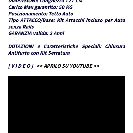
DIMENSIONI:
Lunghezza 127 CM
Carico Max garantito:
50 KG
Posizionamento:
Tetto Auto
Tipo ATTACCO/Base:
Kit Attacchi incluso per Auto
senza Rails
GARANZIA valida:
2 Anni
DOTAZIONI e Caratteristiche Speciali:
Chiusura
Antifurto con Kit Serratura
[
V I D E O
]
>> APRILO SU YOUTUBE <<