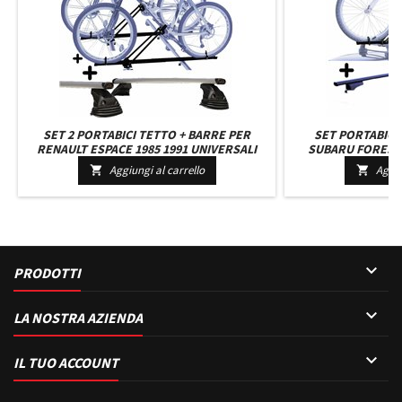
SET 2 PORTABICI TETTO + BARRE PER
SET PORTABICI
RENAULT ESPACE 1985 1991 UNIVERSALI
SUBARU FORESTER
CON CHIAVI BARRE 127 CM C/KIT ATTACCHI
ACCIAIO ROBUSTO
Aggiungi al carrello
Aggiu


MONTAGGIO FACILE
ATTACCHI M

PRODOTTI

LA NOSTRA AZIENDA

IL TUO ACCOUNT