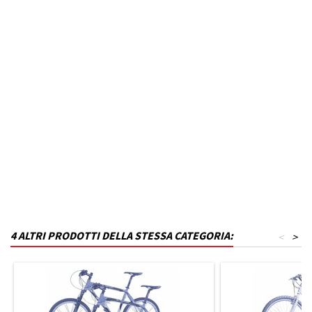
Marca Veicolo
MERCEDES
Modello Veicolo
200
Colore
Nero inchiostro
MPN
P22T17KA8-VU02
Funzionamento
Acciaio
Codice DRA
P_P22T17KA8-VU02
4 ALTRI PRODOTTI DELLA STESSA CATEGORIA:
<
>