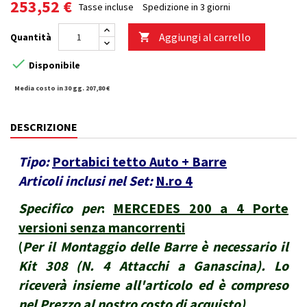
253,52 €
Tasse incluse
Spedizione in 3 giorni
Aggiungi al carrello
Quantità


Disponibile
Media costo in 30 gg. 207,80 €
DESCRIZIONE
Tipo:
Portabici tetto Auto + Barre
Articoli inclusi nel Set:
N.ro 4
Specifico per
:
MERCEDES 200 a 4 Porte
versioni senza mancorrenti
(
Per il Montaggio delle Barre è necessario il
Kit 308 (N. 4 Attacchi a Ganascina). Lo
riceverà insieme all'articolo ed è compreso
nel Prezzo al nostro costo di acquisto
)