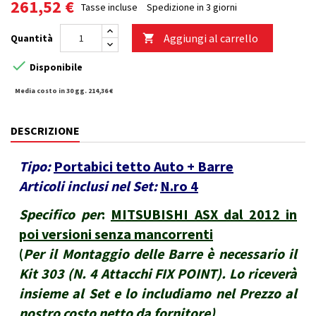
261,52 €
Tasse incluse
Spedizione in 3 giorni
Aggiungi al carrello
Quantità


Disponibile
Media costo in 30 gg. 214,36 €
DESCRIZIONE
Tipo:
Portabici tetto Auto + Barre
Articoli inclusi nel Set:
N.ro 4
Specifico per
:
MITSUBISHI ASX dal 2012 in
poi versioni senza mancorrenti
(
Per il Montaggio delle Barre è necessario il
Kit 303 (N. 4 Attacchi FIX POINT). Lo riceverà
insieme al Set e lo includiamo nel Prezzo al
nostro costo netto da fornitore
)