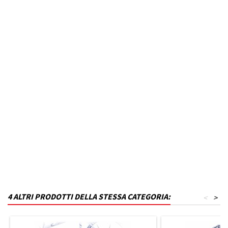
Marca Veicolo
MITSUBISHI
Modello Veicolo
ASX
Anno dal
2012
Colore
Nero inchiostro
MPN
P22T17KA3-VM50
Funzionamento
Acciaio
Codice DRA
P_P22T17KA3-VM50
4 ALTRI PRODOTTI DELLA STESSA CATEGORIA:
<
>