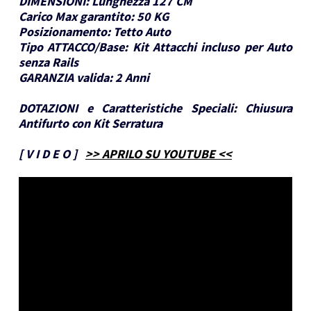
DIMENSIONI:
Lunghezza 127 CM
Carico Max garantito:
50 KG
Posizionamento:
Tetto Auto
Tipo ATTACCO/Base:
Kit Attacchi incluso per Auto
senza Rails
GARANZIA valida:
2 Anni
DOTAZIONI e Caratteristiche Speciali:
Chiusura
Antifurto con Kit Serratura
[
V I D E O
]
>> APRILO SU YOUTUBE <<