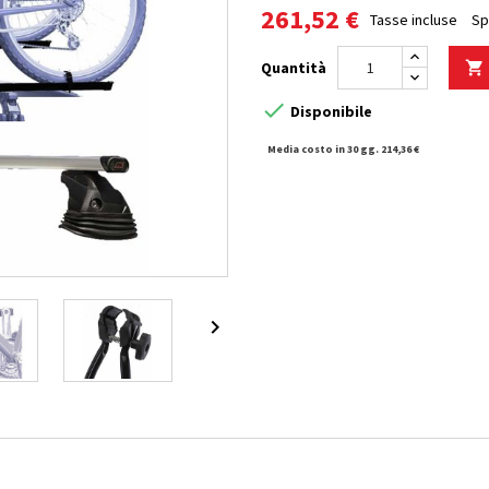
261,52 €
Tasse incluse
Sp
Quantità


Disponibile
Media costo in 30 gg. 214,36 €
