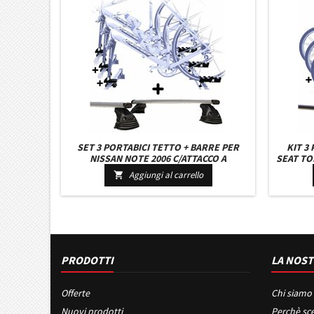
SET 3 PORTABICI TETTO + BARRE PER
KIT 3
NISSAN NOTE 2006 C/ATTACCO A
SEAT TO
FORCELLA UNIVERSALI BARRE 110 CM
CON CHI
Aggiungi al carrello

C/KIT ATTACCHI MONTAGGIO FACILE
PRODOTTI
LA NOST
Offerte
Chi siamo
Nuovi prodotti
Perchè sce