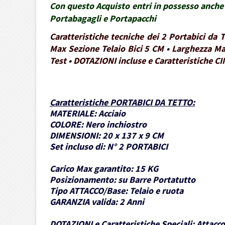
Con questo Acquisto entri in possesso anche 
Portabagagli e Portapacchi
Caratteristiche tecniche dei 2 Portabici da
Max Sezione Telaio Bici 5 CM • Larghezza Ma
Test • DOTAZIONI incluse e Caratteristiche CI
Caratteristiche PORTABICI DA TETTO
:
MATERIALE:
Acciaio
COLORE:
Nero inchiostro
DIMENSIONI:
20 x 137 x 9 CM
Set incluso di:
N° 2 PORTABICI
Carico Max garantito:
15 KG
Posizionamento:
su Barre Portatutto
Tipo ATTACCO/Base:
Telaio e ruota
GARANZIA valida:
2 Anni
DOTAZIONI e Caratteristiche Speciali:
Attacco