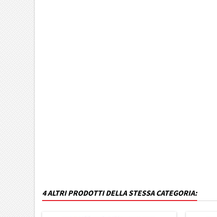
Marca Veicolo
Modello Veicolo
Anno dal
Colore
MPN
Funzionamento
Codice DRA
4 ALTRI PRODOTTI DELLA STESSA CATEGORIA: