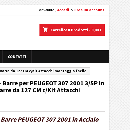
Benvenuto,
Accedi
o
Crea un account
shopping_cart
Carrello:
0
Prodotti - 0,00 €
CONTATTI
t Barre da 127 CM c/Kit Attacchi montaggio facile
 + Barre per PEUGEOT 307 2001 3/5P in
Barre da 127 CM c/Kit Attacchi
 + Barre PEUGEOT 307 2001 in Acciaio