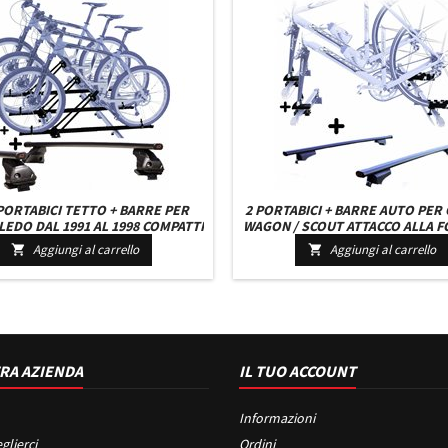
 PORTABICI TETTO + BARRE PER
2 PORTABICI + BARRE AUTO PER
LEDO DAL 1991 AL 1998 COMPATTI
WAGON / SCOUT ATTACCO ALLA 
AVI BARRE 110 CM + KIT ATTACCHI
UNIVERSALI BARRE 110 CM +
Aggiungi al carrello
Aggiungi al carrello


MONTAGGIO FACILE
ATTACCHI MONTAGGIO FACI
RA AZIENDA
IL TUO ACCOUNT
Informazioni
glierci
Ordini