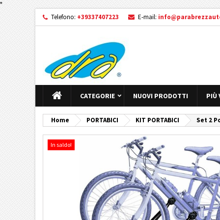
"
Telefono:
+39337407223
E-mail:
info@parabrezzauto
CATEGORIE
NUOVI PRODOTTI
PIÙ
Home
PORTABICI
KIT PORTABICI
Set 2 P
In saldo!