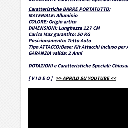
Caratteristiche BARRE PORTATUTTO
:
MATERIALE:
Alluminio
COLORE:
Grigio artico
DIMENSIONI:
Lunghezza 127 CM
Carico Max garantito:
50 KG
Posizionamento:
Tetto Auto
Tipo ATTACCO/Base:
Kit Attacchi incluso per 
GARANZIA valida:
2 Anni
DOTAZIONI e Caratteristiche Speciali:
Chiusur
[
V I D E O
]
>> APRILO SU YOUTUBE <<