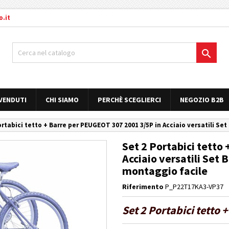
.it

 VENDUTI
CHI SIAMO
PERCHÈ SCEGLIERCI
NEGOZIO B2B
ortabici tetto + Barre per PEUGEOT 307 2001 3/5P in Acciaio versatili Se
Set 2 Portabici tetto
Acciaio versatili Set 
montaggio facile
Riferimento
P_P22T17KA3-VP37
Set 2 Portabici tetto