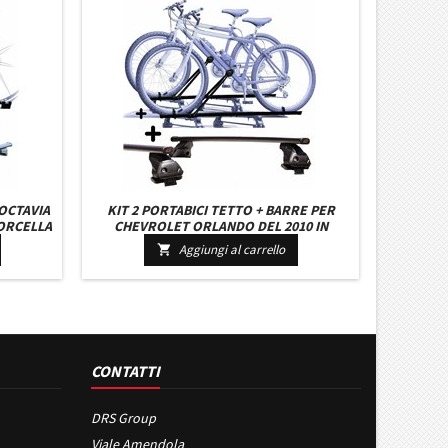
 OCTAVIA
KIT 2 PORTABICI TETTO + BARRE PER
FORCELLA
CHEVROLET ORLANDO DEL 2010 IN
 KIT
ACCIAIO VERSATILI BARRE 127 CM + KIT
Aggiungi al carrello

LE
ATTACCHI MONTAGGIO FACILE
CONTATTI
DRS Group
Viale Amendola