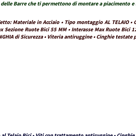
delle Barre che ti permettono di montare a piacimento e a
 Tetto: Materiale in Acciaio • Tipo montaggio AL TELAIO 
x Sezione Ruote Bici 55 MM • Interasse Max Ruote Bici 1
NGHIA di Sicurezza • Viteria antiruggine • Cinghie testate
 al Telaio Bici • Viti con trattamento antiruggine • Cinghi