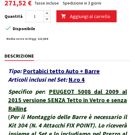
271,52 €
Tasse incluse
Spedizione in 3 giorni
Aggiungi al carrello
Quantità


Disponibile
Media costo in 30 gg. 222,56 €
DESCRIZIONE
Tipo:
Portabici tetto Auto + Barre
Articoli inclusi nel Set:
N.ro 4
Specifico per
:
PEUGEOT 5008 dal 2009 al
2015 versione SENZA Tetto in Vetro e senza
Railing
(
Per il Montaggio delle Barre è necessario il
Kit 304 (N. 4 Attacchi FIX POINT). Lo riceverà
insieme al Set e lo includiamo nel Prezzo al