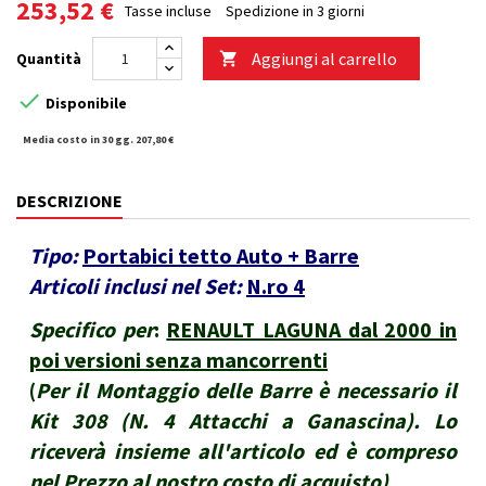
253,52 €
Tasse incluse
Spedizione in 3 giorni
Aggiungi al carrello
Quantità


Disponibile
Media costo in 30 gg. 207,80 €
DESCRIZIONE
Tipo:
Portabici tetto Auto + Barre
Articoli inclusi nel Set:
N.ro 4
Specifico per
:
RENAULT LAGUNA dal 2000 in
poi versioni senza mancorrenti
(
Per il Montaggio delle Barre è necessario il
Kit 308 (N. 4 Attacchi a Ganascina). Lo
riceverà insieme all'articolo ed è compreso
nel Prezzo al nostro costo di acquisto
)