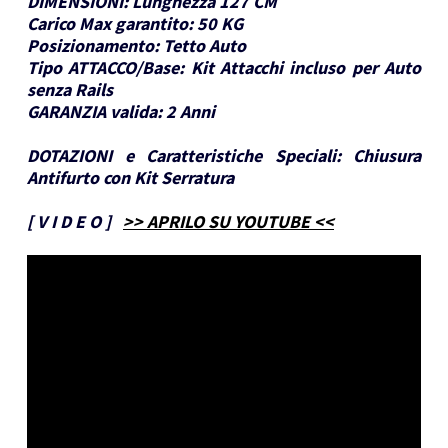
DIMENSIONI:
Lunghezza 127 CM
Carico Max garantito:
50 KG
Posizionamento:
Tetto Auto
Tipo ATTACCO/Base:
Kit Attacchi incluso per Auto
senza Rails
GARANZIA valida:
2 Anni
DOTAZIONI e Caratteristiche Speciali:
Chiusura
Antifurto con Kit Serratura
[
V I D E O
]
>> APRILO SU YOUTUBE <<