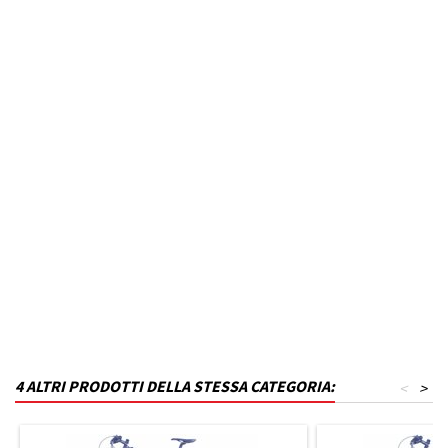
Marca Veicolo
RENAULT
Modello Veicolo
LAGUNA
Anno dal
2000
Colore
Nero inchiostro
MPN
P22T17KA8-VR41
Funzionamento
Acciaio
Codice DRA
P_P22T17KA8-VR41
4 ALTRI PRODOTTI DELLA STESSA CATEGORIA:
<
>