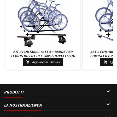
KIT 3 PORTABICI TETTO + BARRE PER
SET 2 PORTABIC
TERIOS DB / DX DEL 2005 COMPATTI CON
CHRYSLER GRAN
CHIAVI BARRE 110 CM KIT ATTACCHI INCLUSI
UNIVERSALI CON 
Aggiungi al carrello
Aggiu


MONTAGGIO FACILE
C/SERRATURA

PRODOTTI

LA NOSTRA AZIENDA