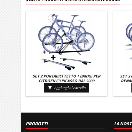
SET 2 PORTABICI TETTO + BARRE PER
SET 3
CITROEN C3 PICASSO DAL 2009
RENAU
UNIVERSALI CON CHIAVI BARRE 110 CM
ACC
Aggiungi al carrello

C/SERRATURA + KIT ATTACCHI
C/SER
PRODOTTI
LA NOST