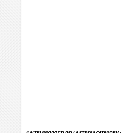
Marca Veicolo
Modello Veicolo
Anno dal
Fino ad anno
Colore
MPN
Funzionamento
Codice DRA
4 ALTRI PRODOTTI DELLA STESSA CATEGORIA: