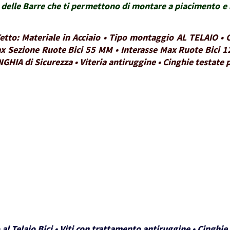
delle Barre che ti permettono di montare a piacimento e a
 Tetto: Materiale in Acciaio • Tipo montaggio AL TELAIO 
x Sezione Ruote Bici 55 MM • Interasse Max Ruote Bici 1
NGHIA di Sicurezza • Viteria antiruggine • Cinghie testate
 al Telaio Bici • Viti con trattamento antiruggine • Cinghi