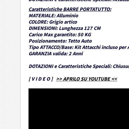
Caratteristiche BARRE PORTATUTTO
:
MATERIALE:
Alluminio
COLORE:
Grigio artico
DIMENSIONI:
Lunghezza 127 CM
Carico Max garantito:
50 KG
Posizionamento:
Tetto Auto
Tipo ATTACCO/Base:
Kit Attacchi incluso per 
GARANZIA valida:
2 Anni
DOTAZIONI e Caratteristiche Speciali:
Chiusur
[
V I D E O
]
>> APRILO SU YOUTUBE <<