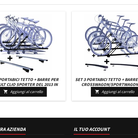
 PORTABICI TETTO + BARRE PER
SET 3 PORTABICI TETTO + BARRE
LT CLIO SPORTER DEL 2013 IN
CROSSWAGON/SPORTWAGON 
IAIO ROBUSTI BARRE 110 CM
COMPATTI C/CHIAVI BARRE 122 C
Aggiungi al carrello
Aggiungi al carrello


RATURA KIT ATTACCHI INCLUSI
ATTACCHI MONTAGGIO FACI
RA AZIENDA
IL TUO ACCOUNT