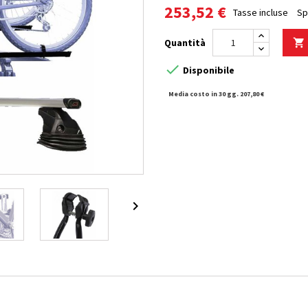
253,52 €
Tasse incluse
Sp
Quantità


Disponibile
Media costo in 30 gg. 207,80 €
