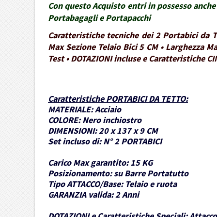
Con questo Acquisto entri in possesso anche 
Portabagagli e Portapacchi
Caratteristiche tecniche dei 2 Portabici da
Max Sezione Telaio Bici 5 CM • Larghezza Ma
Test • DOTAZIONI incluse e Caratteristiche CI
Caratteristiche PORTABICI DA TETTO
:
MATERIALE:
Acciaio
COLORE:
Nero inchiostro
DIMENSIONI:
20 x 137 x 9 CM
Set incluso di:
N° 2 PORTABICI
Carico Max garantito:
15 KG
Posizionamento:
su Barre Portatutto
Tipo ATTACCO/Base:
Telaio e ruota
GARANZIA valida:
2 Anni
DOTAZIONI e Caratteristiche Speciali:
Attacco