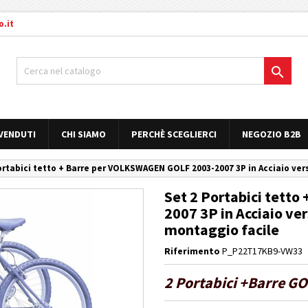
.it

 VENDUTI
CHI SIAMO
PERCHÈ SCEGLIERCI
NEGOZIO B2B
ortabici tetto + Barre per VOLKSWAGEN GOLF 2003-2007 3P in Acciaio vers
Set 2 Portabici tett
2007 3P in Acciaio ver
montaggio facile
Riferimento
P_P22T17KB9-VW33
2 Portabici +Barre GO