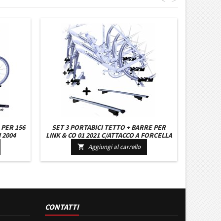
<
>
 PER 156
SET 3 PORTABICI TETTO + BARRE PER
2004
LINK & CO 01 2021 C/ATTACCO A FORCELLA
M + KIT
REGISTRABILI BARRE 127 CM
Aggiungi al carrello

LE
C/SERRATURA + KIT ATTACCHI
CONTATTI