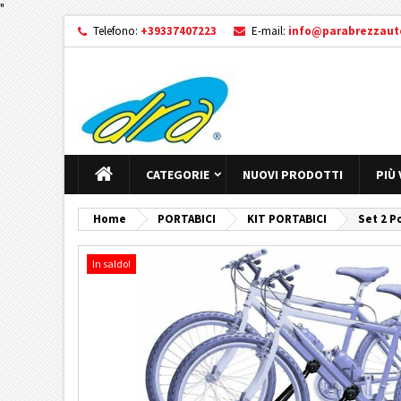
"
Telefono:
+39337407223
E-mail:
info@parabrezzauto
CATEGORIE
NUOVI PRODOTTI
PIÙ
Home
PORTABICI
KIT PORTABICI
Set 2 P
In saldo!