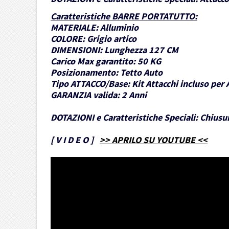
Caratteristiche BARRE PORTATUTTO
:
MATERIALE:
Alluminio
COLORE:
Grigio artico
DIMENSIONI:
Lunghezza 127 CM
Carico Max garantito:
50 KG
Posizionamento:
Tetto Auto
Tipo ATTACCO/Base:
Kit Attacchi incluso per 
GARANZIA valida:
2 Anni
DOTAZIONI e Caratteristiche Speciali:
Chiusur
[
V I D E O
]
>> APRILO SU YOUTUBE <<