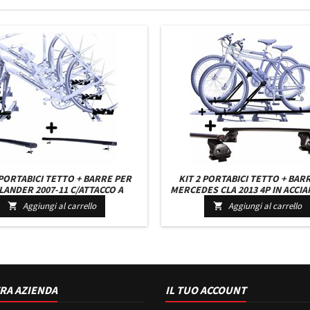
 PORTABICI TETTO + BARRE PER
KIT 2 PORTABICI TETTO + BAR
ANDER 2007-11 C/ATTACCO A
MERCEDES CLA 2013 4P IN ACCIAI
LA UNIVERSALI BARRE 122 CM +
DA MONTARE BARRE 127 CM +
Aggiungi al carrello
Aggiungi al carrello


ATTACCHI MONTAGGIO FACILE
ATTACCHI MONTAGGIO FACI
RA AZIENDA
IL TUO ACCOUNT