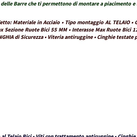
delle Barre che ti permettono di montare a piacimento e a
 Tetto: Materiale in Acciaio • Tipo montaggio AL TELAIO 
x Sezione Ruote Bici 55 MM • Interasse Max Ruote Bici 1
NGHIA di Sicurezza • Viteria antiruggine • Cinghie testate
 al Telaio Bici • Viti con trattamento antiruggine • Cinghi