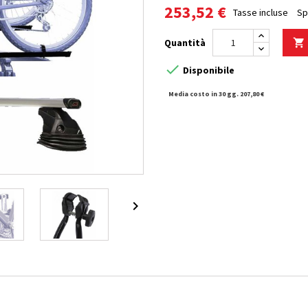
253,52 €
Tasse incluse
Sp
Quantità


Disponibile
Media costo in 30 gg. 207,80 €
