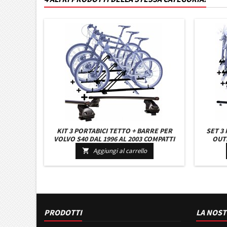
KIT 3 PORTABICI TETTO + BARRE PER
SET 3
VOLVO S40 DAL 1996 AL 2003 COMPATTI
OUTL
CON CHIAVI BARRE 110 CM + KIT ATTACCHI
FORCEL
Aggiungi al carrello

MONTAGGIO FACILE
KIT 
PRODOTTI
LA NOST