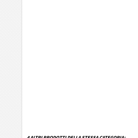
Marca Veicolo
Modello Veicolo
Anno dal
Fino ad anno
Colore
MPN
Funzionamento
Codice DRA
4 ALTRI PRODOTTI DELLA STESSA CATEGORIA: