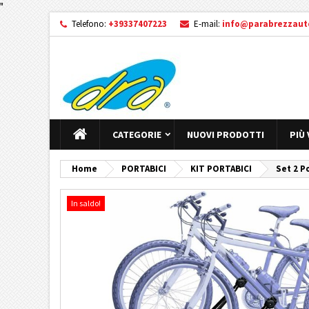
"
Telefono:
+39337407223
E-mail:
info@parabrezzauto
CATEGORIE
NUOVI PRODOTTI
PIÙ
Home
PORTABICI
KIT PORTABICI
Set 2 P
In saldo!