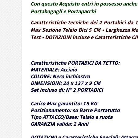
Con questo Acquisto entri in possesso anche 
Portabagagli e Portapacchi
Caratteristiche tecniche dei 2 Portabici da
Max Sezione Telaio Bici 5 CM • Larghezza Ma
Test • DOTAZIONI incluse e Caratteristiche CI
Caratteristiche PORTABICI DA TETTO
:
MATERIALE:
Acciaio
COLORE:
Nero inchiostro
DIMENSIONI:
20 x 137 x 9 CM
Set incluso di:
N° 2 PORTABICI
Carico Max garantito:
15 KG
Posizionamento:
su Barre Portatutto
Tipo ATTACCO/Base:
Telaio e ruota
GARANZIA valida:
2 Anni
DOTAZIONI e Caratteristiche Speciali:
Attacco