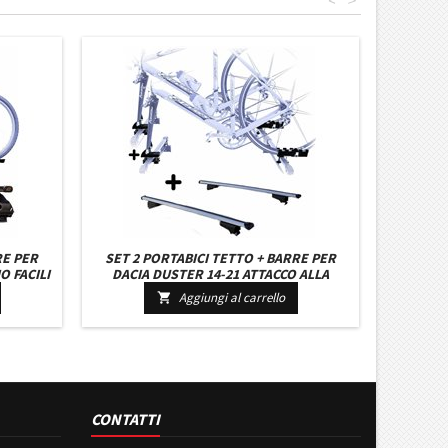
<
>
RE PER
SET 2 PORTABICI TETTO + BARRE PER
O FACILI
DACIA DUSTER 14-21 ATTACCO ALLA
 KIT
FORCELLA UNIVERSALI BARRE 110 CM
Aggiungi al carrello

LE
C/SERRATURA + KIT ATTACCHI
CONTATTI