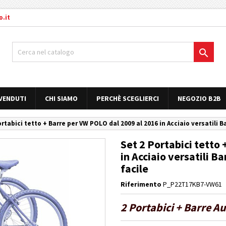
.it

 VENDUTI
CHI SIAMO
PERCHÈ SCEGLIERCI
NEGOZIO B2B
ortabici tetto + Barre per VW POLO dal 2009 al 2016 in Acciaio versatili 
Set 2 Portabici tetto
in Acciaio versatili 
facile
Riferimento
P_P22T17KB7-VW61
2 Portabici + Barre A