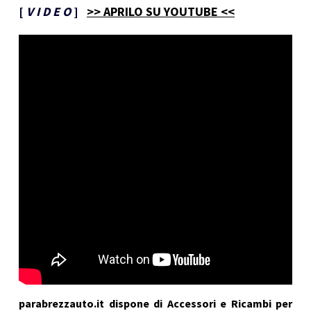
[
V I D E O
]
>> APRILO SU YOUTUBE <<
parabrezzauto.it dispone di Accessori e Ricambi per