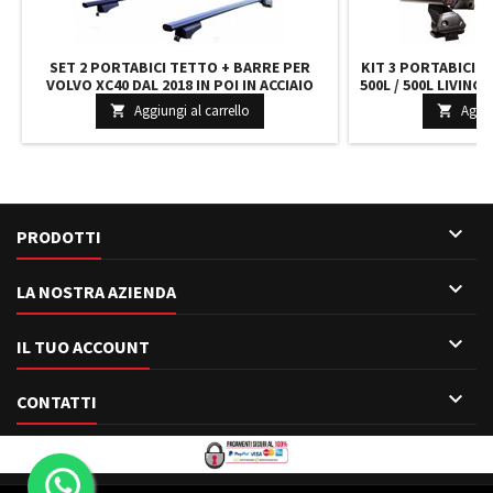
SET 2 PORTABICI TETTO + BARRE PER
KIT 3 PORTABICI T
VOLVO XC40 DAL 2018 IN POI IN ACCIAIO
500L / 500L LIVING
VERSATILI BARRE 127 CM + KIT ATTACCHI
BARRE DA 127 
Aggiungi al carrello
Aggiu


MONTAGGIO FACILE
MONTAG

PRODOTTI

LA NOSTRA AZIENDA

IL TUO ACCOUNT

CONTATTI