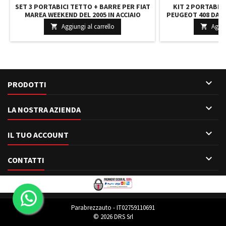
SET 3 PORTABICI TETTO + BARRE PER FIAT
KIT 2 PORTABIC
MAREA WEEKEND DEL 2005 IN ACCIAIO
PEUGEOT 408 DAL 2
ROBUSTI BARRE 122 CM + KIT ATTACCHI
CON CHIAVI BARRE 
Aggiungi al carrello
Aggiu


MONTAGGIO FACILE
MONTAG

PRODOTTI

LA NOSTRA AZIENDA

IL TUO ACCOUNT

CONTATTI
Parabrezzauto - IT02759110691
© 2026 DRS Srl