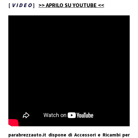
[
V I D E O
]
>> APRILO SU YOUTUBE <<
parabrezzauto.it dispone di Accessori e Ricambi per