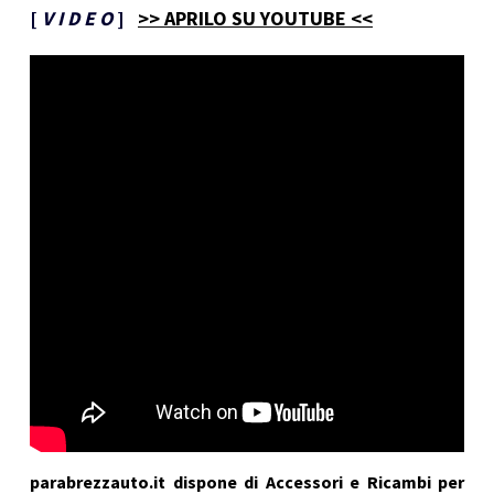
[
V I D E O
]
>> APRILO SU YOUTUBE <<
parabrezzauto.it dispone di Accessori e Ricambi per