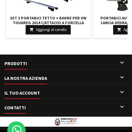
SET 3 PORTABICI TETTO + BARRE PER VW
PORTABICI AUTO
TOUAREG 2014 C/ATTACCO A FORCELLA
LANCIA DEDRA/DE
REGISTRABILI BARRE 110 CM
ACCIAIO ROBUSTO
Aggiungi al carrello
Aggiu


C/SERRATURA + KIT ATTACCHI
ATTACCHI M

PRODOTTI

LA NOSTRA AZIENDA

IL TUO ACCOUNT

CONTATTI