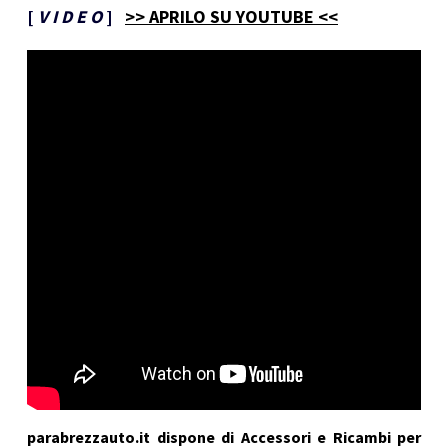
[
V I D E O
]
>> APRILO SU YOUTUBE <<
parabrezzauto.it dispone di Accessori e Ricambi per