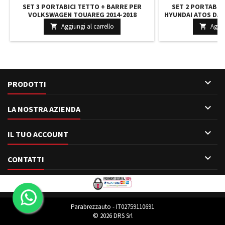
SET 3 PORTABICI TETTO + BARRE PER
SET 2 PORTABIC
VOLKSWAGEN TOUAREG 2014-2018
HYUNDAI ATOS DAL 1
COMPATTI CON CHIAVI BARRE 127 CM + KIT
VERSATILI BARRE 
Aggiungi al carrello
Aggiu


ATTACCHI MONTAGGIO FACILE
KIT 

PRODOTTI

LA NOSTRA AZIENDA

IL TUO ACCOUNT

CONTATTI
Parabrezzauto - IT02759110691
© 2026 DRS Srl