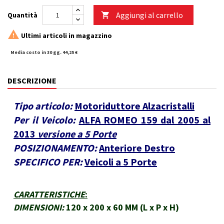
Aggiungi al carrello
Quantità


Ultimi articoli in magazzino
Media costo in 30 gg. 44,25 €
DESCRIZIONE
Tipo articolo:
Motoriduttore Alzacristalli
Per il Veicolo:
ALFA ROMEO 159 dal 2005 al
2013
versione a 5 Porte
POSIZIONAMENTO:
Anteriore Destro
SPECIFICO PER:
Veicoli a 5 Porte
CARATTERISTICHE
:
DIMENSIONI:
120 x 200 x 60 MM (L x P x H)