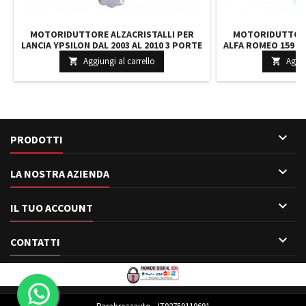
MOTORIDUTTORE ALZACRISTALLI PER
MOTORIDUTTORE
LANCIA YPSILON DAL 2003 AL 2010 3 PORTE
ALFA ROMEO 159 DA
ANTERIORE DESTRO MOTORINO 71732835
ANTERIORE S
Aggiungi al carrello
Aggiu


71

PRODOTTI

LA NOSTRA AZIENDA

IL TUO ACCOUNT

CONTATTI