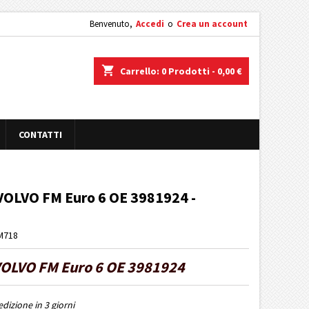
Benvenuto,
Accedi
o
Crea un account
shopping_cart
Carrello:
0
Prodotti - 0,00 €
CONTATTI
LVO FM Euro 6 OE 3981924 -
M718
OLVO FM Euro 6 OE 3981924
dizione in 3 giorni