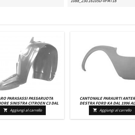
1088_230.16105D-VFM718
ARO PARASASSI PASSARUOTA
CANTONALE PARAURTI ANTE
ORE SINISTRA CITROEN C3 DAL
DESTRA FORD KA DAL 1996 AL
2002 IN POI
Aggiungi al carrello
Aggiungi al carrello

