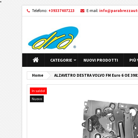
"
Telefono:
+39337407223
E-mail:
info@parabrezzauto
CATEGORIE
NUOVI PRODOTTI
PIÙ
Home
ALZAVETRO DESTRA VOLVO FM Euro 6 OE 3981
In saldo!
Nuovo