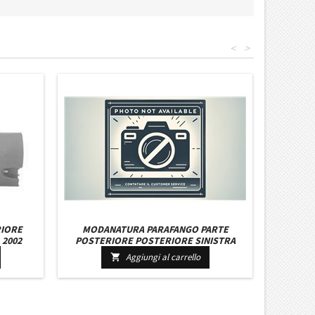
<
>
RIORE
MODANATURA PARAFANGO PARTE
 2002
POSTERIORE POSTERIORE SINISTRA
MERCEDES SPRINTER W906 DAL 2006 IN
Aggiungi al carrello

POI