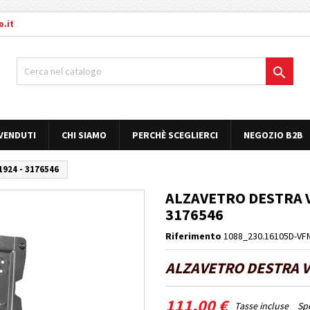
.it

 VENDUTI
CHI SIAMO
PERCHÈ SCEGLIERCI
NEGOZIO B2B
924 - 3176546
ALZAVETRO DESTRA VO
3176546
Riferimento
1088_230.16105D-VF
ALZAVETRO DESTRA V
111,00 €
Tasse incluse
Spe