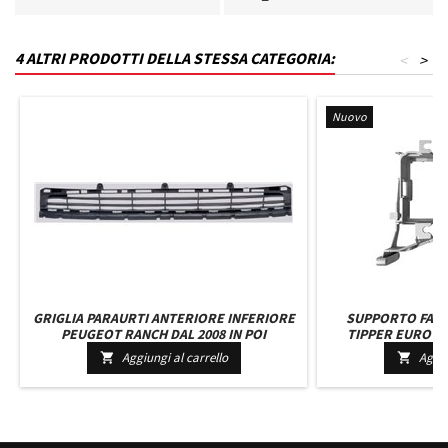
4 ALTRI PRODOTTI DELLA STESSA CATEGORIA:
<
>
Nuovo
GRIGLIA PARAURTI ANTERIORE INFERIORE
SUPPORTO FARO 
PEUGEOT RANCH DAL 2008 IN POI
TIPPER EURO 5 O
Aggiungi al carrello
Aggiu

