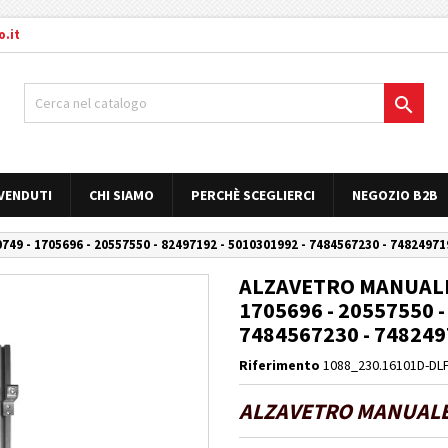
.it

 VENDUTI
CHI SIAMO
PERCHÈ SCEGLIERCI
NEGOZIO B2B
9 - 1705696 - 20557550 - 82497192 - 5010301992 - 7484567230 - 7482497
ALZAVETRO MANUALE 
1705696 - 20557550 -
7484567230 - 74824
Riferimento
1088_230.16101D-DL
ALZAVETRO MANUALE 