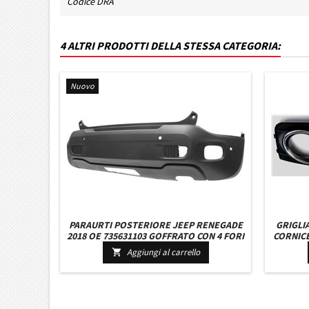
Codice DRA
4 ALTRI PRODOTTI DELLA STESSA CATEGORIA:
Nuovo
PARAURTI POSTERIORE JEEP RENEGADE
GRIGLI
2018 OE 735631103 GOFFRATO CON 4 FORI
CORNICE
SENSORI MOD. LATITUDE 2014-2018, 2018
Aggiungi al carrello
