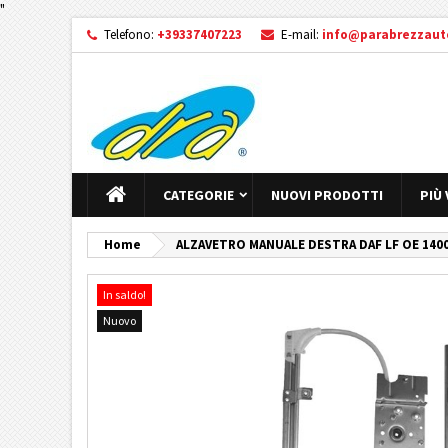
"
Telefono:
+39337407223
E-mail:
info@parabrezzauto
CATEGORIE
NUOVI PRODOTTI
PIÙ
Home
ALZAVETRO MANUALE DESTRA DAF LF OE 140074
In saldo!
Nuovo