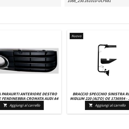
1088_230.16101D-DLF681
Nuovo
A PARAURTI ANTERIORE DESTRO
BRACCIO SPECCHIO SINISTRA R
 FENDINEBBIA CROMATA AUDI A4
MIDLUM 220 (ALTO) OE 1736954 - 
DAL 2007 A SEGUIRE
- 7420903723
Aggiungi al carrello
Aggiungi al carrello

