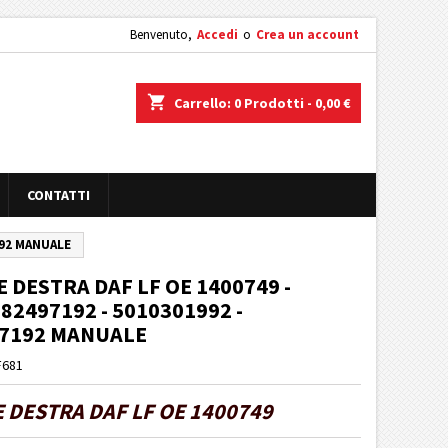
Benvenuto,
Accedi
o
Crea un account
shopping_cart
Carrello:
0
Prodotti - 0,00 €
CONTATTI
192 MANUALE
DESTRA DAF LF OE 1400749 -
 82497192 - 5010301992 -
97192 MANUALE
F681
DESTRA DAF LF OE 1400749