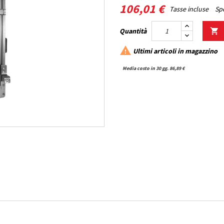
106,01 €
Tasse incluse
Spe
Quantità


Ultimi articoli in magazzino
Media costo in 30 gg. 86,89 €