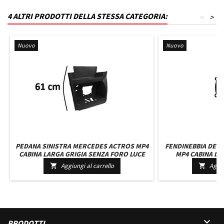
4 ALTRI PRODOTTI DELLA STESSA CATEGORIA:
<
>
Nuovo
Nuovo
PEDANA SINISTRA MERCEDES ACTROS MP4
FENDINEBBIA DES
CABINA LARGA GRIGIA SENZA FORO LUCE
MP4 CABINA LAR
CABINA LARGA ALTA
9608203056 
Aggiungi al carrello
Aggiu



PRODOTTI