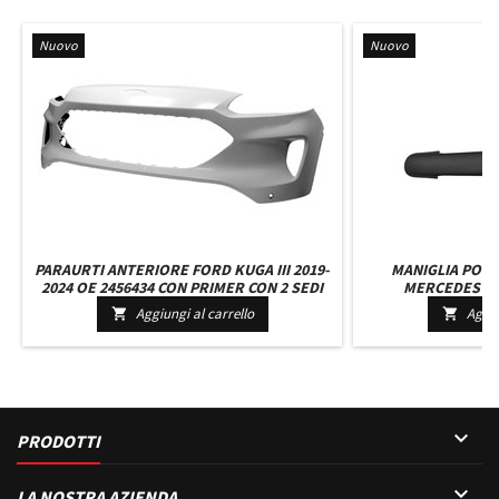
Nuovo
Nuovo
PARAURTI ANTERIORE FORD KUGA III 2019-
MANIGLIA PORT
2024 OE 2456434 CON PRIMER CON 2 SEDI
MERCEDES AT
PER SENSORI
0007601359 - 
Aggiungi al carrello
Aggiu



PRODOTTI

LA NOSTRA AZIENDA