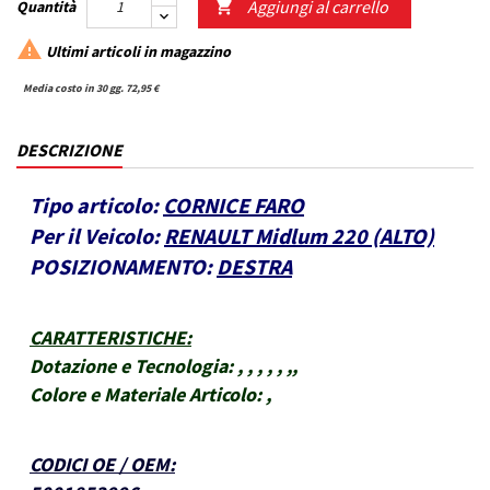
Aggiungi al carrello
Quantità


Ultimi articoli in magazzino
Media costo in 30 gg. 72,95 €
DESCRIZIONE
Tipo articolo:
CORNICE FARO
Per il Veicolo:
RENAULT Midlum 220 (ALTO)
POSIZIONAMENTO:
DESTRA
CARATTERISTICHE
:
Dotazione e Tecnologia:
, , , , , ,,
Colore e Materiale Articolo:
,
CODICI OE / OEM
: