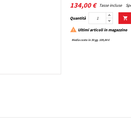
134,00 €
Tasse incluse
Spe
Quantità


Ultimi articoli in magazzino
Media costo in 30 gg. 109,84 €