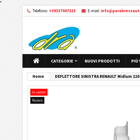
"
Telefono:
+39337407223
E-mail:
info@parabrezzauto
CATEGORIE
NUOVI PRODOTTI
PIÙ
Home
DEFLETTORE SINISTRA RENAULT Midlum 220 (
In saldo!
Nuovo