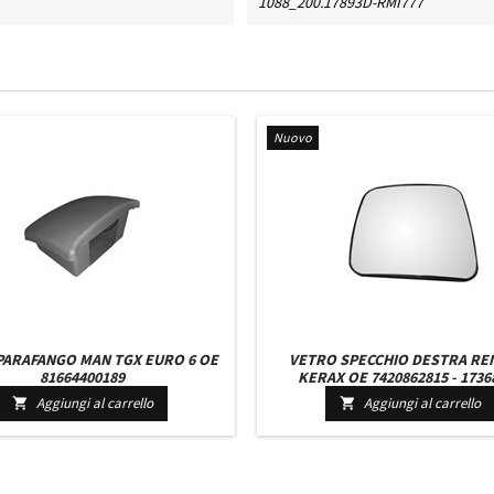
1088_200.17893D-RMI777
Nuovo
PARAFANGO MAN TGX EURO 6 OE
VETRO SPECCHIO DESTRA RE
81664400189
KERAX OE 7420862815 - 17368
20862815 RISCALDATO
Aggiungi al carrello
Aggiungi al carrello

