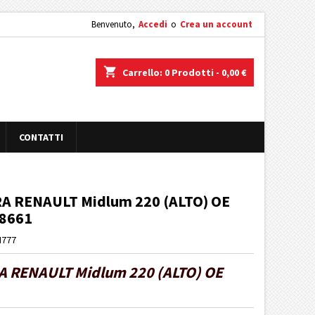
Benvenuto,
Accedi
o
Crea un account
shopping_cart
Carrello:
0
Prodotti - 0,00 €
CONTATTI
A RENAULT Midlum 220 (ALTO) OE
78661
I777
 RENAULT Midlum 220 (ALTO) OE