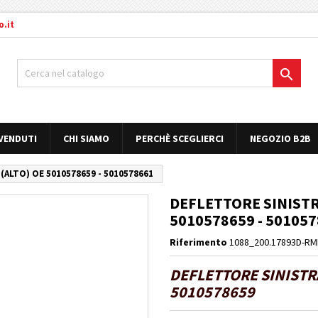
.it

 VENDUTI
CHI SIAMO
PERCHÈ SCEGLIERCI
NEGOZIO B2B
ALTO) OE 5010578659 - 5010578661
DEFLETTORE SINISTR
5010578659 - 50105
Riferimento
1088_200.17893D-RM
DEFLETTORE SINISTRA
5010578659