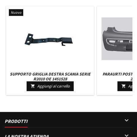
Nuovo
SUPPORTO GRIGLIA DESTRA SCANIA SERIE
PARAURTI POSTER
R2010 OE 1451528
200
Aggiungi al carrello
Aggiu



PRODOTTI

LA NOSTRA AZIENDA