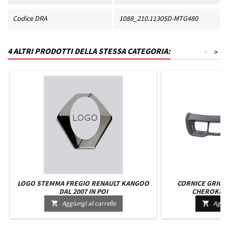
Codice DRA
1088_210.11305D-MTG480
4 ALTRI PRODOTTI DELLA STESSA CATEGORIA:
<
>
LOGO STEMMA FREGIO RENAULT KANGOO
CORNICE GRIGL
DAL 2007 IN POI
CHEROKEE D
Aggiungi al carrello
Aggiu

