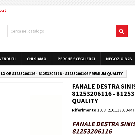
.it

 VENDUTI
CHI SIAMO
PERCHÈ SCEGLIERCI
NEGOZIO B2B
LX OE 81253206116 - 81253206118 - 81253206106 PREMIUM QUALITY
FANALE DESTRA SINI
81253206116 - 8125
QUALITY
Riferimento
1088_210.11303D-M
FANALE DESTRA SINI
81253206116