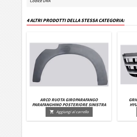
Codice DRA
4 ALTRI PRODOTTI DELLA STESSA CATEGORIA:
ARCO RUOTA GIROPARAFANGO
GRI
PARAFANGHINO POSTERIORE SINISTRA
HYU
TOYOTA HILUX 2 PORTE DAL 2004 IN POI
Aggiungi al carrello
