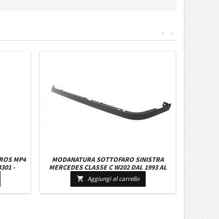
<
>
ROS MP4
MODANATURA SOTTOFARO SINISTRA
301 -
MERCEDES CLASSE C W202 DAL 1993 AL
MALTO
1997
Aggiungi al carrello

LTA