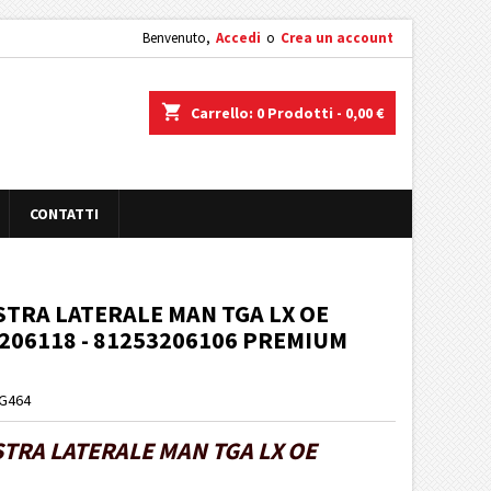
Benvenuto,
Accedi
o
Crea un account
shopping_cart
Carrello:
0
Prodotti - 0,00 €
CONTATTI
STRA LATERALE MAN TGA LX OE
3206118 - 81253206106 PREMIUM
TG464
STRA LATERALE MAN TGA LX OE