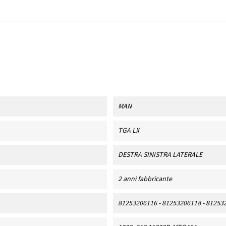
MAN
TGA LX
DESTRA SINISTRA LATERALE
2 anni fabbricante
81253206116 - 81253206118 - 81253