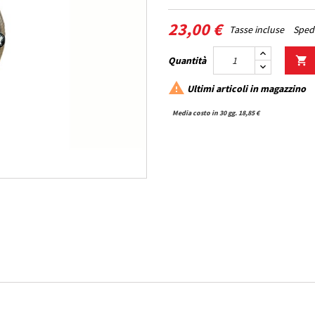
23,00 €
Tasse incluse
Spedi
Quantità


Ultimi articoli in magazzino
Media costo in 30 gg. 18,85 €