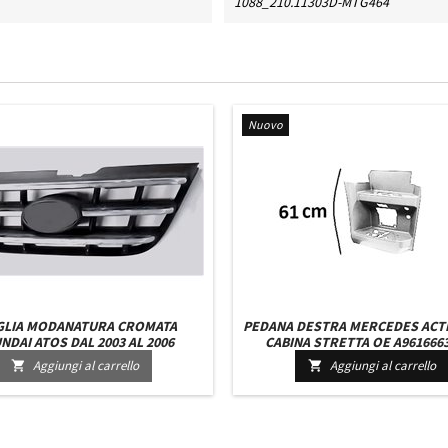
1088_210.11303D-MTG464
Nuovo
GLIA MODANATURA CROMATA
PEDANA DESTRA MERCEDES ACT
NDAI ATOS DAL 2003 AL 2006
CABINA STRETTA OE A9616663
A9616662503 - 9616663301 S
Aggiungi al carrello
Aggiungi al carrello


BIANCO CABINA STRETTA A