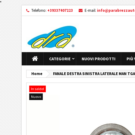
"
Telefono:
+39337407223
E-mail:
info@parabrezzauto
CATEGORIE
NUOVI PRODOTTI
PIÙ
Home
FANALE DESTRA SINISTRA LATERALE MAN TGA 
In saldo!
Nuovo