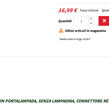
16,99 €
Tasse incluse
Spedi
Quantità


Ultimi articoli in magazzino
Media costo in 30 gg. 13,93 €
ON PORTALAMPADA, SENZA LAMPADINA, CONNETTORE RETT