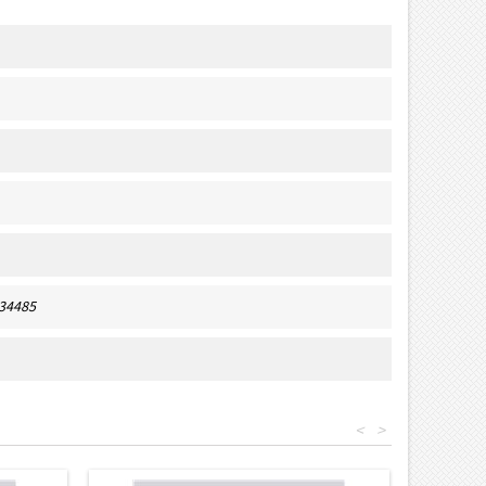
734485
<
>