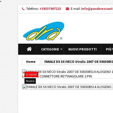
"
Telefono:
+39337407223
E-mail:
info@parabrezzauto
CATEGORIE
NUOVI PRODOTTI
PIÙ
Home
FANALE DX SX IVECO Stralis 2007 OE 5003
In saldo!
Nuovo