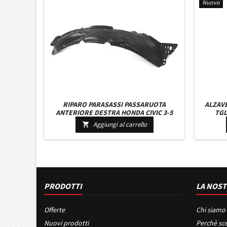
Nuovo
RIPARO PARASASSI PASSARUOTA
ALZAV
ANTERIORE DESTRA HONDA CIVIC 3-5
TGL
PORTE DAL 2006 IN POI
Aggiungi al carrello

PRODOTTI
LA NOST
Offerte
Chi siamo
Nuovi prodotti
Perchè sce