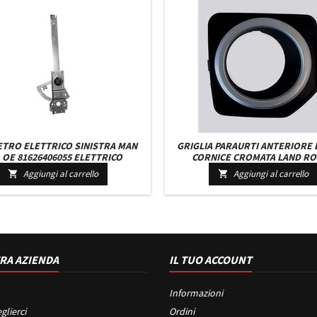
ETRO ELETTRICO SINISTRA MAN
GRIGLIA PARAURTI ANTERIORE
 OE 81626406055 ELETTRICO
CORNICE CROMATA LAND R
FREELANDER DAL 2012 IN 
Aggiungi al carrello
Aggiungi al carrello


RA AZIENDA
IL TUO ACCOUNT
Informazioni
glierci
Ordini