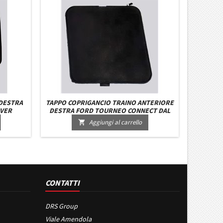
 DESTRA
TAPPO COPRIGANCIO TRAINO ANTERIORE
OVER
DESTRA FORD TOURNEO CONNECT DAL
POI
2002 AL 2005
Aggiungi al carrello

CONTATTI
DRS Group
Viale Amendola