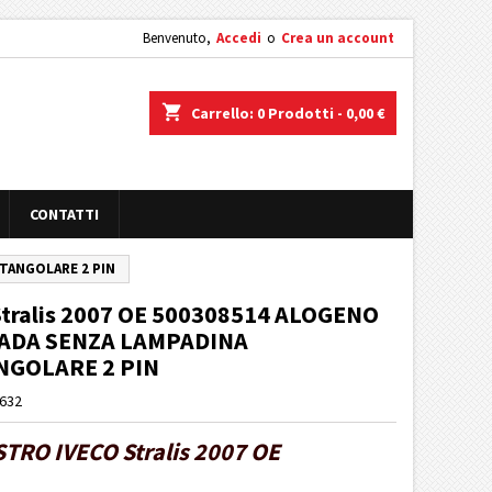
Benvenuto,
Accedi
o
Crea un account
shopping_cart
Carrello:
0
Prodotti - 0,00 €
CONTATTI
TTANGOLARE 2 PIN
Stralis 2007 OE 500308514 ALOGENO
ADA SENZA LAMPADINA
GOLARE 2 PIN
T632
TRO IVECO Stralis 2007 OE