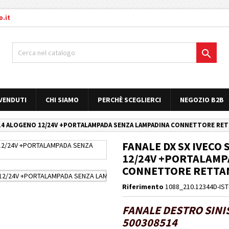
.it

 VENDUTI
CHI SIAMO
PERCHÈ SCEGLIERCI
NEGOZIO B2B
08514 ALOGENO 12/24V +PORTALAMPADA SENZA LAMPADINA CONNETTORE RE
FANALE DX SX IVECO 
12/24V +PORTALAMP
CONNETTORE RETTAN
Riferimento
1088_210.12344D-IS
FANALE DESTRO SINIS
500308514