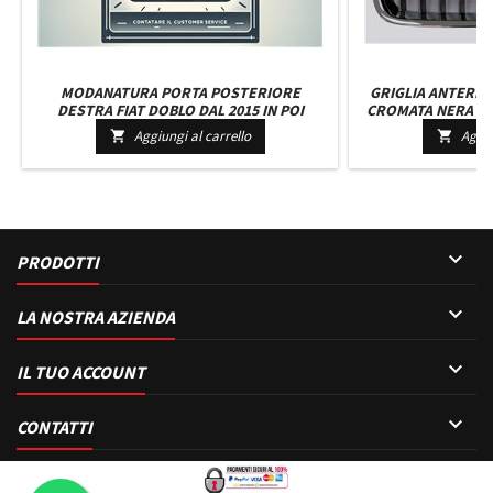
MODANATURA PORTA POSTERIORE
GRIGLIA ANTERIO
DESTRA FIAT DOBLO DAL 2015 IN POI
CROMATA NERA BM
F31 DAL
Aggiungi al carrello
Aggiu



PRODOTTI

LA NOSTRA AZIENDA

IL TUO ACCOUNT

CONTATTI