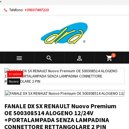
"
Telefono:
+39337407223
0



shopping_cart
In saldo!
Nuovo
FANALE DX SX RENAULT Nuovo Premium
OE 500308514 ALOGENO 12/24V
+PORTALAMPADA SENZA LAMPADINA
CONNETTORE RETTANGOLARE 2 PIN