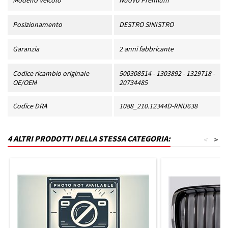
Modello Veicolo
Nuovo Premium
Posizionamento
DESTRO SINISTRO
Garanzia
2 anni fabbricante
Codice ricambio originale
500308514 - 1303892 - 1329718 -
OE/OEM
20734485
Codice DRA
1088_210.12344D-RNU638
4 ALTRI PRODOTTI DELLA STESSA CATEGORIA:
<
>