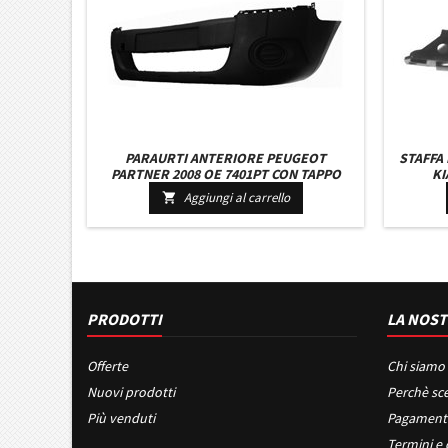
PARAURTI ANTERIORE PEUGEOT
STAFFA
PARTNER 2008 OE 7401PT CON TAPPO
KI
GANCIO TRAINO
Aggiungi al carrello

PRODOTTI
LA NOST
Offerte
Chi siamo
Nuovi prodotti
Perchè sce
Più venduti
Pagament
Termini e 