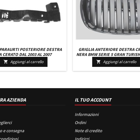
 PARAURTI POSTERIORE DESTRA
GRIGLIA ANTERIORE DESTRA C
A CERATO DAL 2003 AL 2007
NERA BMW SERIE 5 GRAN TURIS
TURISMO DAL 2010 IN PO
Aggiungi al carrello
Aggiungi al carrello


RA AZIENDA
IL TUO ACCOUNT
Informazioni
glierci
Ordini
o e consegna
Note di credito
condizioni
Indirizzi