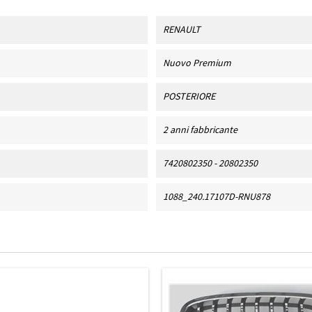
RENAULT
Nuovo Premium
POSTERIORE
2 anni fabbricante
7420802350 - 20802350
1088_240.17107D-RNU878