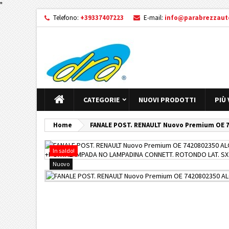
"
Telefono:
+39337407223
E-mail:
info@parabrezzauto
CATEGORIE
NUOVI PRODOTTI
PIÙ
Home
FANALE POST. RENAULT Nuovo Premium OE 
In saldo!
Nuovo