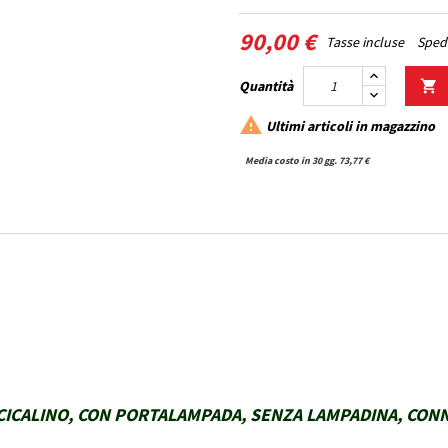
90,00 €
Tasse incluse
Spedi
Quantità


Ultimi articoli in magazzino
Media costo in 30 gg. 73,77 €
CICALINO, CON PORTALAMPADA, SENZA LAMPADINA, CONN