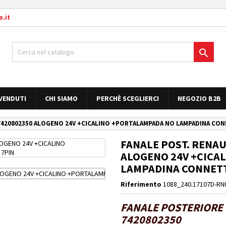
.it

 VENDUTI
CHI SIAMO
PERCHÈ SCEGLIERCI
NEGOZIO B2B
7420802350 ALOGENO 24V +CICALINO +PORTALAMPADA NO LAMPADINA CON
FANALE POST. RENAU
ALOGENO 24V +CICA
LAMPADINA CONNETT.
Riferimento
1088_240.17107D-RN
FANALE POSTERIORE 
7420802350