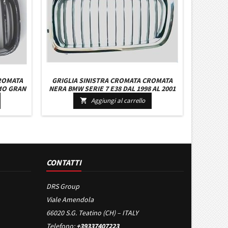
ROMATA
GRIGLIA SINISTRA CROMATA CROMATA
MO GRAN
NERA BMW SERIE 7 E38 DAL 1998 AL 2001
I
Aggiungi al carrello

CONTATTI
DRS Group
Viale Amendola
66020 S.G. Teatino (CH) – ITALY
Telefono:
+39337407223