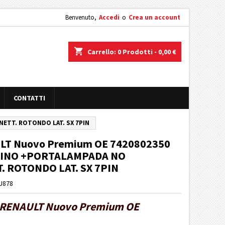
Benvenuto,
Accedi
o
Crea un account
shopping_cart
Carrello:
0
Prodotti - 0,00 €
CONTATTI
NETT. ROTONDO LAT. SX 7PIN
LT Nuovo Premium OE 7420802350
LINO +PORTALAMPADA NO
 ROTONDO LAT. SX 7PIN
U878
RENAULT Nuovo Premium OE