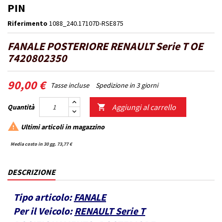
PIN
Riferimento
1088_240.17107D-RSE875
FANALE POSTERIORE RENAULT Serie T OE
7420802350
90,00 €
Tasse incluse
Spedizione in 3 giorni
Aggiungi al carrello
Quantità


Ultimi articoli in magazzino
Media costo in 30 gg. 73,77 €
DESCRIZIONE
Tipo articolo:
FANALE
Per il Veicolo:
RENAULT Serie T