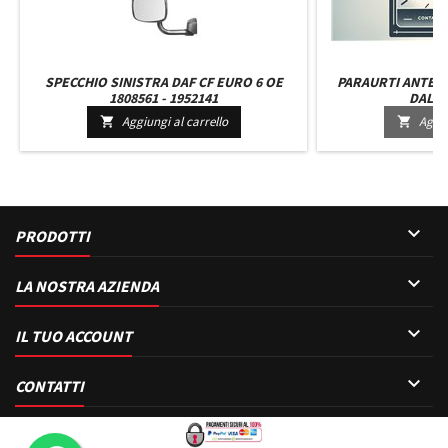
SPECCHIO SINISTRA DAF CF EURO 6 OE
PARAURTI ANTER
1808561 - 1952141
DAL 20
Aggiungi al carrello
Aggiu



PRODOTTI

LA NOSTRA AZIENDA

IL TUO ACCOUNT

CONTATTI