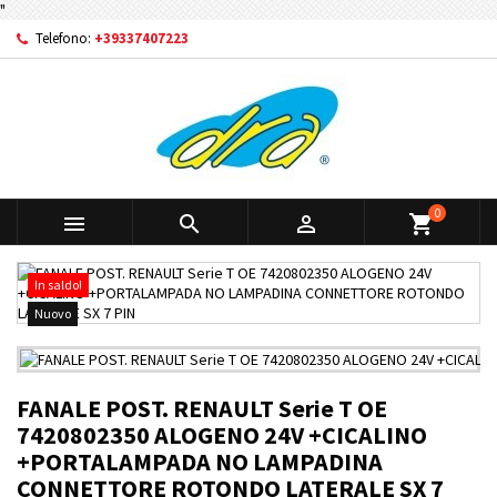
"
Telefono:
+39337407223
0



shopping_cart
In saldo!
Nuovo
FANALE POST. RENAULT Serie T OE
7420802350 ALOGENO 24V +CICALINO
+PORTALAMPADA NO LAMPADINA
CONNETTORE ROTONDO LATERALE SX 7