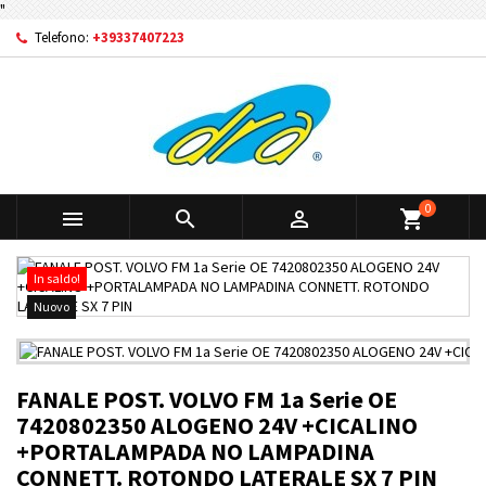
"
Telefono:
+39337407223
0



shopping_cart
In saldo!
Nuovo
FANALE POST. VOLVO FM 1a Serie OE
7420802350 ALOGENO 24V +CICALINO
+PORTALAMPADA NO LAMPADINA
CONNETT. ROTONDO LATERALE SX 7 PIN