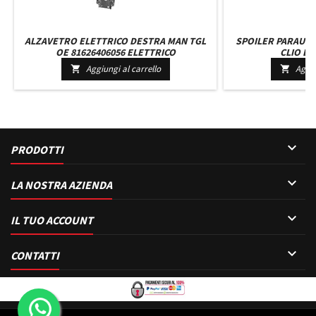
ALZAVETRO ELETTRICO DESTRA MAN TGL
SPOILER PARAURT
OE 81626406056 ELETTRICO
CLIO DAL
Aggiungi al carrello
Aggiu



PRODOTTI

LA NOSTRA AZIENDA

IL TUO ACCOUNT

CONTATTI