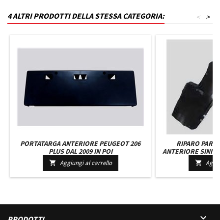
4 ALTRI PRODOTTI DELLA STESSA CATEGORIA:
<
>
PORTATARGA ANTERIORE PEUGEOT 206
RIPARO PARA
PLUS DAL 2009 IN POI
ANTERIORE SINISTR
Aggiungi al carrello
Aggiu



PRODOTTI