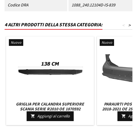
Codice DRA
1088_240.12104D-IS-839
4 ALTRI PRODOTTI DELLA STESSA CATEGORIA:
<
>
Nuovo
Nuovo
GRIGLIA PER CALANDRA SUPERIORE
PARAURTI POSTE
SCANIA SERIE R2010 OE 1870592
2018-2021 OE 251
200.15404D
FORI SENSORI M
Aggiungi al carrello
Aggiu


WAGON 20