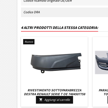
Codice ricambio originale OE/OEM
Codice DRA
4 ALTRI PRODOTTI DELLA STESSA CATEGORIA:
Nuovo
RIVESTIMENTO SOTTOPARABREZZA
PARAU
DESTRA RENAULT SERIE T OE 7484507758
TO
- 7478578819
Aggiungi al carrello
