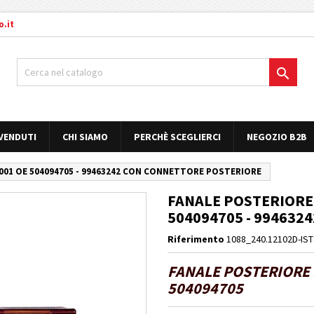
.it

 VENDUTI
CHI SIAMO
PERCHÈ SCEGLIERCI
NEGOZIO B2B
2001 OE 504094705 - 99463242 CON CONNETTORE POSTERIORE
FANALE POSTERIORE D
504094705 - 99463
Riferimento
1088_240.12102D-IS
FANALE POSTERIORE D
504094705