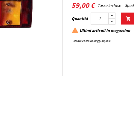
59,00 €
Tasse incluse
Spedi
Quantità


Ultimi articoli in magazzino
Media costo in 30 gg. 48,36 €