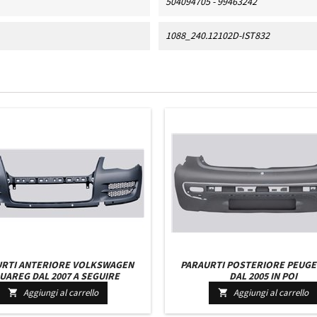
504094705 - 99463242
1088_240.12102D-IST832
RTI ANTERIORE VOLKSWAGEN
PARAURTI POSTERIORE PEUGE
UAREG DAL 2007 A SEGUIRE
DAL 2005 IN POI
Aggiungi al carrello
Aggiungi al carrello

