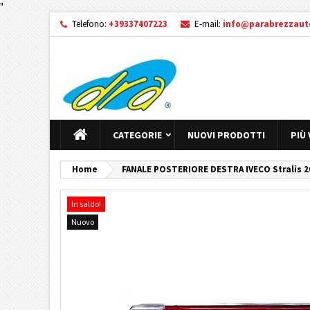
"
Telefono:
+39337407223
E-mail:
info@parabrezzauto
CATEGORIE
NUOVI PRODOTTI
PIÙ
Home
FANALE POSTERIORE DESTRA IVECO Stralis 
In saldo!
Nuovo