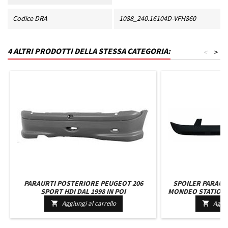
Codice DRA
1088_240.16104D-VFH860
4 ALTRI PRODOTTI DELLA STESSA CATEGORIA:
<
>
PARAURTI POSTERIORE PEUGEOT 206
SPOILER PARAUR
SPORT HDI DAL 1998 IN POI
MONDEO STATION W
Aggiungi al carrello
Aggiu

