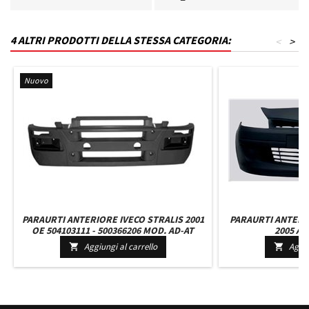
4 ALTRI PRODOTTI DELLA STESSA CATEGORIA:
<
>
Nuovo
PARAURTI ANTERIORE IVECO STRALIS 2001
PARAURTI ANTERI
OE 504103111 - 500366206 MOD. AD-AT
2005 AL
Aggiungi al carrello
Aggiu

