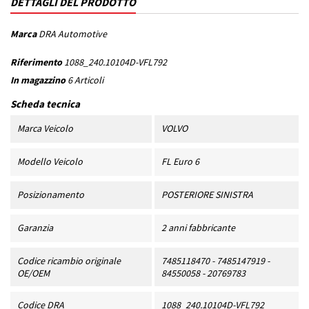
DETTAGLI DEL PRODOTTO
Marca
DRA Automotive
Riferimento
1088_240.10104D-VFL792
In magazzino
6 Articoli
Scheda tecnica
Marca Veicolo
VOLVO
Modello Veicolo
FL Euro 6
Posizionamento
POSTERIORE SINISTRA
Garanzia
2 anni fabbricante
Codice ricambio originale
7485118470 - 7485147919 -
OE/OEM
84550058 - 20769783
Codice DRA
1088_240.10104D-VFL792