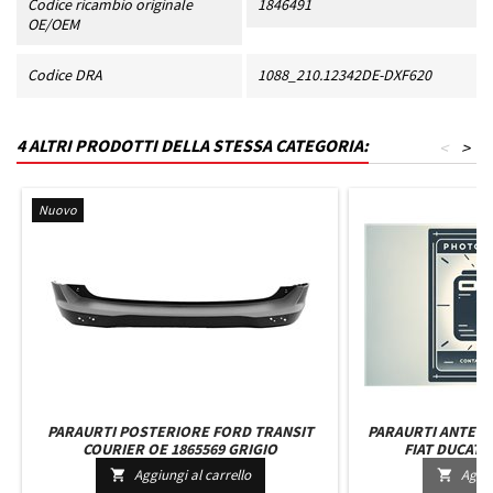
Codice ricambio originale
1846491
OE/OEM
Codice DRA
1088_210.12342DE-DXF620
4 ALTRI PRODOTTI DELLA STESSA CATEGORIA:
<
>
Nuovo
PARAURTI POSTERIORE FORD TRANSIT
PARAURTI ANTERI
COURIER OE 1865569 GRIGIO
FIAT DUCATO 
Aggiungi al carrello
Aggiu

