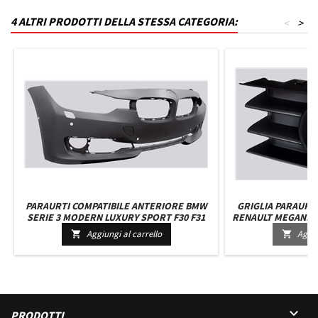
4 ALTRI PRODOTTI DELLA STESSA CATEGORIA:
<
>
PARAURTI COMPATIBILE ANTERIORE BMW
GRIGLIA PARAURT
SERIE 3 MODERN LUXURY SPORT F30 F31
RENAULT MEGANE D
DAL 2011 IN POI
Aggiungi al carrello
Aggiu



PRODOTTI