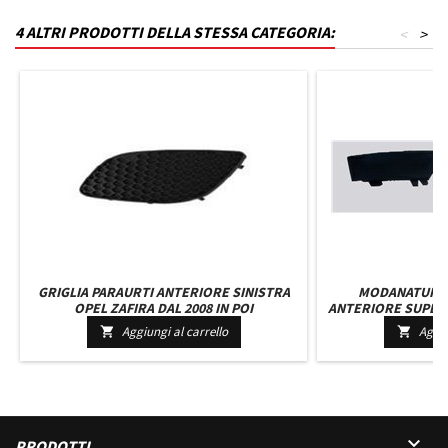
4 ALTRI PRODOTTI DELLA STESSA CATEGORIA:
<
>
GRIGLIA PARAURTI ANTERIORE SINISTRA
MODANATURA 
OPEL ZAFIRA DAL 2008 IN POI
ANTERIORE SUPER
CAYENNE D
Aggiungi al carrello
Aggiu



PRODOTTI