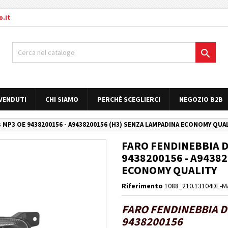
.it

 VENDUTI
CHI SIAMO
PERCHÈ SCEGLIERCI
NEGOZIO B2B
 MP3 OE 9438200156 - A9438200156 (H3) SENZA LAMPADINA ECONOMY QUA
FARO FENDINEBBIA D
9438200156 - A9438
ECONOMY QUALITY
Riferimento
1088_210.13104DE-
FARO FENDINEBBIA D
9438200156