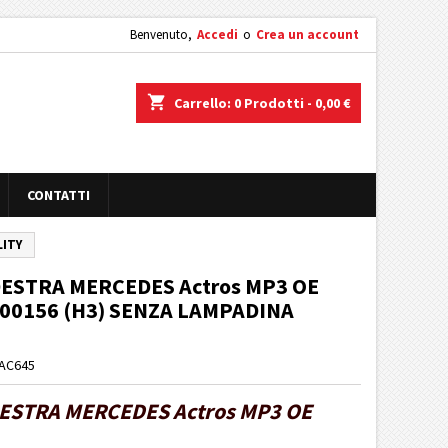
Benvenuto,
Accedi
o
Crea un account
shopping_cart
Carrello:
0
Prodotti - 0,00 €
CONTATTI
LITY
ESTRA MERCEDES Actros MP3 OE
200156 (H3) SENZA LAMPADINA
MAC645
ESTRA MERCEDES Actros MP3 OE