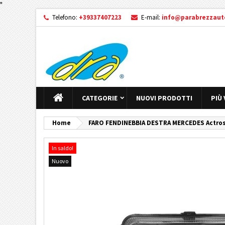
"
Telefono:
+39337407223
E-mail:
info@parabrezzauto
CATEGORIE
NUOVI PRODOTTI
PIÙ
Home
FARO FENDINEBBIA DESTRA MERCEDES Actros
In saldo!
Nuovo