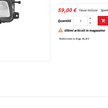
59,00 €
Tasse incluse
Spedi
Quantità


Ultimi articoli in magazzino
Media costo in 30 gg. 48,36 €