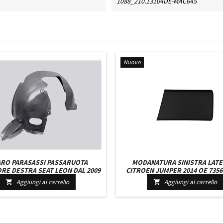
1088_210.13104DE-MAC645
Nuovo
ARO PARASASSI PASSARUOTA
MODANATURA SINISTRA LATE
RE DESTRA SEAT LEON DAL 2009
CITROEN JUMPER 2014 OE 7356
IN POI
735721546 - 1637295680 - 1674
Aggiungi al carrello
Aggiungi al carrello


NERA PASSO MEDIO