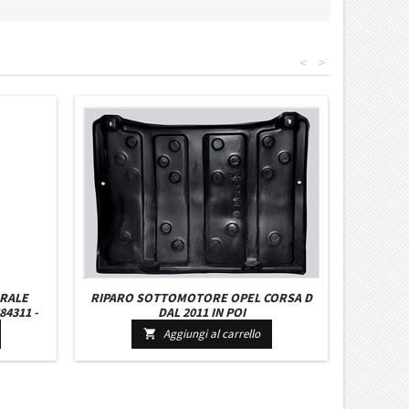
<
>
RALE
RIPARO SOTTOMOTORE OPEL CORSA D
84311 -
DAL 2011 IN POI
208580
Aggiungi al carrello
