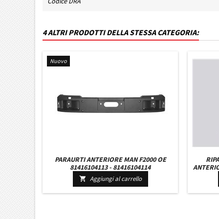
Codice DRA
4 ALTRI PRODOTTI DELLA STESSA CATEGORIA:
Nuovo
PARAURTI ANTERIORE MAN F2000 OE
RIP
81416104113 - 81416104114
ANTERIO
Aggiungi al carrello
