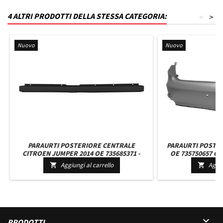
4 ALTRI PRODOTTI DELLA STESSA CATEGORIA:
<
>
Nuovo
Nuovo
PARAURTI POSTERIORE CENTRALE
PARAURTI POSTERI
CITROEN JUMPER 2014 OE 735685371 -
OE 735750657 CO
1637184780 NERO CON 4 TRACCE SENSORI
SENSORI M
Aggiungi al carrello
Aggiu



PRODOTTI