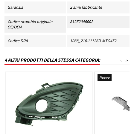
Garanzia
2 anni fabbricante
Codice ricambio originale
81252046002
OE/OEM
Codice DRA
1088_210.11126D-MTG452
4 ALTRI PRODOTTI DELLA STESSA CATEGORIA:
<
>
Nuovo