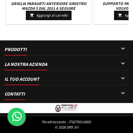
GRIGLIA PARAURTI ANTERIORE SINISTRO
SUPPORTO PAR
MAZDA 5 DAL 2011 A SEGUIRE
VOLVO FH
Aggiungi al carrello
Aggiu



PRODOTTI

LA NOSTRA AZIENDA

IL TUO ACCOUNT

CONTATTI
Parabrezzauto - IT02759110691
© 2026 DRS Srl