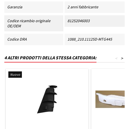
Garanzia
2 anni fabbricante
Codice ricambio originale
81252046003
OE/OEM
Codice DRA
1088_210.11125D-MTG445
4 ALTRI PRODOTTI DELLA STESSA CATEGORIA:
<
>
Nuovo