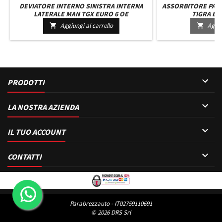
DEVIATORE INTERNO SINISTRA INTERNA
ASSORBITORE PAR
LATERALE MAN TGX EURO 6 OE
TIGRA B D
81611100091 - 81611100123
Aggiungi al carrello
Aggiu



PRODOTTI

LA NOSTRA AZIENDA

IL TUO ACCOUNT

CONTATTI
Parabrezzauto - IT02759110691
© 2026 DRS Srl